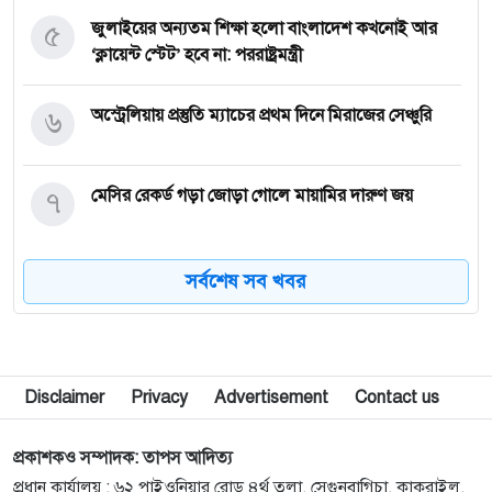
৫
জুলাইয়ের অন্যতম শিক্ষা হলো বাংলাদেশ কখনোই আর
‘ক্লায়েন্ট স্টেট’ হবে না: পররাষ্ট্রমন্ত্রী
৬
অস্ট্রেলিয়ায় প্রস্তুতি ম্যাচের প্রথম দিনে মিরাজের সেঞ্চুরি
৭
মেসির রেকর্ড গড়া জোড়া গোলে মায়ামির দারুণ জয়
৮
২০৩০ বিশ্বকাপে ব্রাজিলের ভাগ্য বদলাতে পারেন যে ১০
সর্বশেষ সব খবর
তরুণ
৯
ভুলের জন্য ক্ষমা চাইলেন ইনফান্তিনো, থাকছেন ফিফা
সভাপতি হিসেবেই
Disclaimer
Privacy
Advertisement
Contact us
১০
নেইমারকে ‘অবাঞ্ছিত’ ঘোষণার প্রস্তাব নিয়ে যা হলো
প্রকাশকও সম্পাদক: তাপস আদিত্য
প্রধান কার্যালয় : ৬২ পাইওনিয়ার রোড ৪র্থ তলা, সেগুনবাগিচা, কাকরাইল,