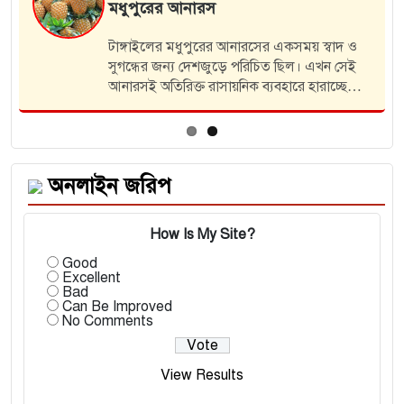
স
এসএসসি ও সমমান পরীক্
সোমবার (১০ আগস্ট) প্রক
রের আনারসের একসময় স্বাদ ও
সকাল ১০টায় সচিবালয়ে শিক্ষ
শজুড়ে পরিচিত ছিল। এখন সেই
সম্মেলনকক্ষে শিক্ষামন্ত্র
সায়নিক ব্যবহারে হারাচ্ছে
মিলন এ ফল ঘোষণা…
তে আনারসের স্বাদ ও ঘ্রাণ হারিয়ে
ড় ও…
অনলাইন জরিপ
How Is My Site?
Good
Excellent
Bad
Can Be Improved
No Comments
View Results