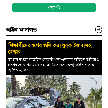
খুঁজুন
আইন-আদালত
শিক্ষার্থীদের ওপর গুলি করা যুবক ইয়াবাসহ
গ্রেপ্তার
চট্টগ্রাম নগরের বায়েজিদ বোস্তামী থানা এলাকায় অভিযান চালিয়ে ১
হাজার ২০০ পিস ইয়াবাসহ মো. মিজানকে (৩৩) গ্রেপ্তার করেছে
র‍্যাপিড অ্যাকশন…