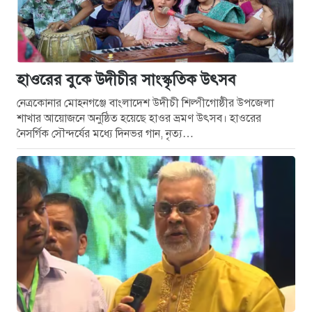
হাওরের বুকে উদীচীর সাংস্কৃতিক উৎসব
নেত্রকোনার মোহনগঞ্জে বাংলাদেশ উদীচী শিল্পীগোষ্ঠীর উপজেলা
শাখার আয়োজনে অনুষ্ঠিত হয়েছে হাওর ভ্রমণ উৎসব। হাওরের
নৈসর্গিক সৌন্দর্যের মধ্যে দিনভর গান, নৃত্য…