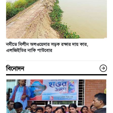
নদীতে বিলীন অলওয়েদার সড়ক রক্ষার দায় কার,
এলজিইডির নাকি পাউবোর
বিনোদন