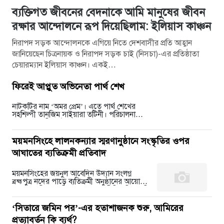
ব্যক্তিগত জীবনের বেদনাকে আমি মানুষের জীবন
রক্ষার আন্দোলনে রূপ দিয়েছিলাম: ইলিয়াস কাঞ্চন
নিরাপদ সড়ক আন্দোলনকে এগিয়ে নিতে দেশবাসীর প্রতি আহ্বান
জানিয়েছেন চিত্রনায়ক ও নিরাপদ সড়ক চাই (নিসচা)-এর প্রতিষ্ঠাতা
চেয়ারম্যান ইলিয়াস কাঞ্চন। একই…
ফিরেই আপ্লুত অভিনেতা পার্থ শেখ
নাটকটির নাম ‘অমর প্রেম’। এতে পার্থ শেখের
সহশিল্পী তানজিম সাইয়ারা তটিনী। পরিচালনা
করেছেন জাহিদুল ইসলাম। রোববার রাতে
সিএমভিতে প্রচারের পরই…
ময়মনসিংহে লালনকন্যার স্মরণানুষ্ঠানে সংস্কৃতির ওপর
আঘাতের ব্যতিক্রমী প্রতিবাদ
ময়মনসিংহের জয়নুল আবেদিন উদ্যান সংলগ্ন
ব্রহ্মপুত্র নদের পাড়ে ব্যতিক্রমী অনুষ্ঠানের আয়োজন
করা হয়। নিজস্ব প্রতিবেদক : লালনগীতির কিংবদন্তি
শিল্পী যিনি…
‘সিতারে জমিন পর’-এর হতাশাজনক শুরু, আমিরের
প্রত্যাবর্তন কি ব্যর্থ?