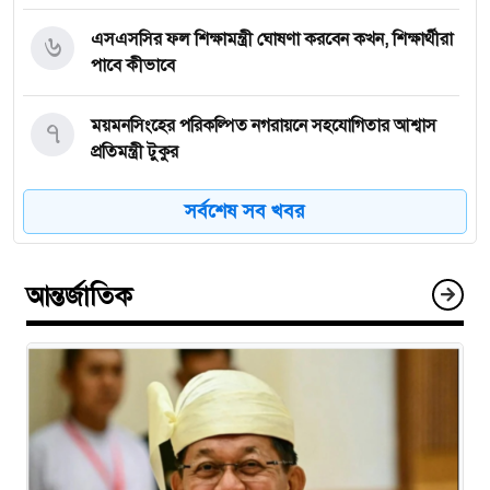
৬
এসএসসির ফল শিক্ষামন্ত্রী ঘোষণা করবেন কখন, শিক্ষার্থীরা
পাবে কীভাবে
৭
ময়মনসিংহের পরিকল্পিত নগরায়নে সহযোগিতার আশ্বাস
প্রতিমন্ত্রী টুকুর
সর্বশেষ সব খবর
৮
রাষ্ট্রপতি নির্বাচন: দুটি মনোনয়নপত্র নিয়েছে বিএনপি
আন্তর্জাতিক
৯
ভরসার নাম কল্যাণভোগ আম
১০
স্বাস্থ্যমন্ত্রী আকস্মিক পরিদর্শনে হাইমচর উপজেলা স্বাস্থ্য
কমপ্লেক্সে, সিভিল সার্জনকে প্রত্যাহার
১১
চুয়াডাঙ্গা সীমান্তে তিনজনকে ঠেলে পাঠানোর চেষ্টা
বিএসএফের, ঠেকাল বিজিবি