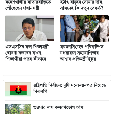
মহেশখালীর মাতারবাড়িতে
হঠাৎ বাড়ছে সোনার দাম,
পৌঁছেছেন প্রধানমন্ত্রী
সামনেই কি নতুন রেকর্ড?
এসএসসির ফল শিক্ষামন্ত্রী
ময়মনসিংহের পরিকল্পিত
ঘোষণা করবেন কখন,
নগরায়নে সহযোগিতার
শিক্ষার্থীরা পাবে কীভাবে
আশ্বাস প্রতিমন্ত্রী টুকুর
রাষ্ট্রপতি নির্বাচন: দুটি মনোনয়নপত্র নিয়েছে
বিএনপি
ভরসার নাম কল্যাণভোগ আম