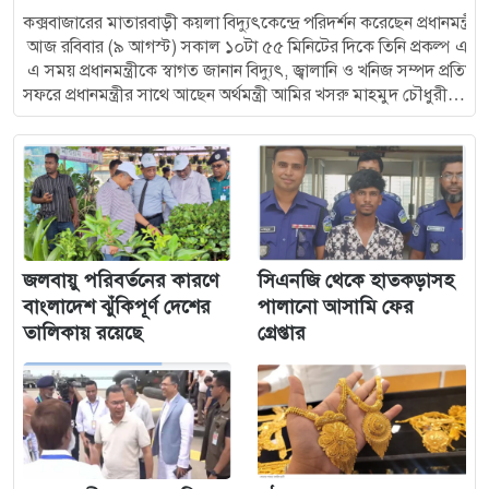
কক্সবাজারের মাতারবাড়ী কয়লা বিদ্যুৎকেন্দ্রে পরিদর্শন করেছেন প্রধানমন্ত্র
আজ রবিবার (৯ আগস্ট) সকাল ১০টা ৫৫ মিনিটের দিকে তিনি প্রকল্প এলা
এ সময় প্রধানমন্ত্রীকে স্বাগত জানান বিদ্যুৎ, জ্বালানি ও খনিজ সম্পদ প্
সফরে প্রধানমন্ত্রীর সাথে আছেন অর্থমন্ত্রী আমির খসরু মাহমুদ চৌধুরী, স্বরাষ্ট
প্রধানমন্ত্রীর অতিরিক্ত প্রেসসচিব আতিকুর রহমান রুমন জানান, প্রধানমন্ত্রী
সেখান থেকে তিনি সাম্প্রতিক বন্যাকবলিত বাঁশখালী ও হাটহাজারী এলাকায় যাব
ঘটনাস্থলে পৌঁছে প্রধানমন্ত্রী মাতারবাড়ী কয়লা বিদ্যুৎ প্রকল্প এলাকা ঘুরে
কক্সবাজারের মাতারবাড়ি পৌঁছেছেন প্রধানমন্ত্রী-২ আসনের সংসদ সদস্য
আলমগীর মুহাম্মদ মাহফুজউল্লাহ ফরিদ জানান, বৈঠক শেষে প্রধানমন্ত্রী
মাতারবাড়ীর…
জলবায়ু পরিবর্তনের কারণে
সিএনজি থেকে হাতকড়াসহ
বাংলাদেশ ঝুঁকিপূর্ণ দেশের
পালানো আসামি ফের
তালিকায় রয়েছে
গ্রেপ্তার