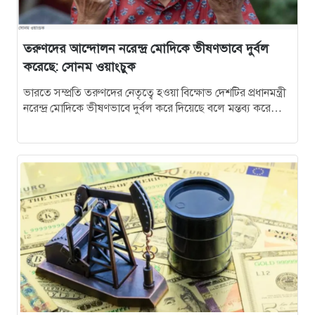
১৭
নিখোঁজের ১১ দিন পর ব্রহ্মপুত্র নদ থেকে শ্রমিকের হাত-পা
বাঁধা মরদেহ উদ্ধার
তরুণদের আন্দোলন নরেন্দ্র মোদিকে ভীষণভাবে দুর্বল
১৮
শেরপুরে আজীবন পাঠ-সংস্কৃতি গড়ে তুলতে ফোকাস গ্রুপ
করেছে: সোনম ওয়াংচুক
আলোচনা অনুষ্ঠিত
ভারতে সম্প্রতি তরুণদের নেতৃত্বে হওয়া বিক্ষোভ দেশটির প্রধানমন্ত্রী
নরেন্দ্র মোদিকে ভীষণভাবে দুর্বল করে দিয়েছে বলে মন্তব্য করেছেন
১৯
শেরপুর সরকারি মহিলা কলেজের অধ্যক্ষকে বিদায় সংবর্ধনা
সোনম ওয়াংচুক। পরীক্ষার…
২০
ঝিনাইগাতি সীমান্তে ৬০০ বোতল ভারতীয় মদ জব্দ