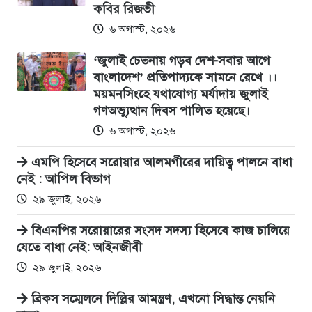
কবির রিজভী
৬ অগাস্ট, ২০২৬
‘জুলাই চেতনায় গড়ব দেশ-সবার আগে
বাংলাদেশ’ প্রতিপাদ্যকে সামনে রেখে ।।
ময়মনসিংহে যথাযোগ্য মর্যাদায় জুলাই
গণঅভ্যুত্থান দিবস পালিত হয়েছে।
৬ অগাস্ট, ২০২৬
এমপি​ হিসেবে সরোয়ার আলমগীরের দায়িত্ব পালনে বাধা
নেই : আপিল বিভাগ
২৯ জুলাই, ২০২৬
বিএনপির সরোয়ারের সংসদ সদস্য হিসেবে কাজ চালিয়ে
যেতে বাধা নেই: আইনজীবী
২৯ জুলাই, ২০২৬
ব্রিকস সম্মেলনে দিল্লির আমন্ত্রণ, এখনো সিদ্ধান্ত নেয়নি