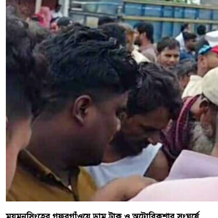
ময়মনসিংহের গফরগাঁওয়ে ড্রাম ট্রাক ও অটোরিকশার সংঘর্ষে