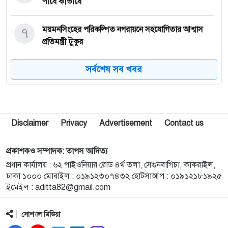
পাবে কীভাবে
৭
ময়মনসিংহের পরিকল্পিত নগরায়নে সহযোগিতার আশ্বাস
প্রতিমন্ত্রী টুকুর
সর্বশেষ সব খবর
৮
রাষ্ট্রপতি নির্বাচন: দুটি মনোনয়নপত্র নিয়েছে বিএনপি
৯
ভরসার নাম কল্যাণভোগ আম
Disclaimer
Privacy
Advertisement
Contact us
১০
স্বাস্থ্যমন্ত্রী আকস্মিক পরিদর্শনে হাইমচর উপজেলা স্বাস্থ্য
প্রকাশকও সম্পাদক: তাপস আদিত্য
কমপ্লেক্সে, সিভিল সার্জনকে প্রত্যাহার
প্রধান কার্যালয় : ৬২ পাইওনিয়ার রোড ৪র্থ তলা, সেগুনবাগিচা, কাকরাইল,
ঢাকা ১০০০ মোবাইল : ০১৯১২৩০৭৪৩২ হোটসাআপ : ০১৯১২১৮১৯২৫
১১
চুয়াডাঙ্গা সীমান্তে তিনজনকে ঠেলে পাঠানোর চেষ্টা
ইমেইল :
aditta82@gmail.com
বিএসএফের, ঠেকাল বিজিবি
সোশ্যাল মিডিয়া
১২
পূর্বধলায় শিশুর জন্য নিরাপদ খাদ্যের নিশ্চয়তা ও পুষ্টিহীনতা