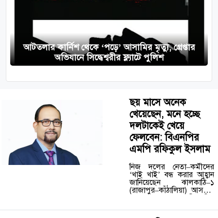
আটতলার কার্নিশ থেকে ‘পড়ে’ আসামির মৃত্যু, গ্রেপ্তার
অভিযানে সিদ্ধেশ্বরীর ফ্ল্যাটে পুলিশ
ছয় মাসে অনেক
খেয়েছেন, মনে হচ্ছে
দলটাকেই খেয়ে
ফেলবেন: বিএনপির
এমপি রফিকুল ইসলাম
নিজ দলের নেতা–কর্মীদের
‘খাই খাই’ বন্ধ করার আহ্বান
জানিয়েছেন ঝালকাঠি–১
(রাজাপুর–কাঁঠালিয়া) আসনের
সংসদ সদস্য ও বিএনপির
কেন্দ্রীয় ধর্মবিষয়ক সম্পাদক
রফিকুল ইসলাম জামাল।