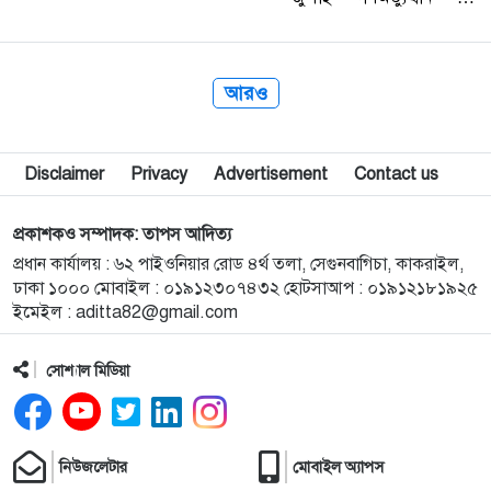
বাংলাদেশের মানুষের
আত্মপরিচয়, ন্যায়বিচার ও
গণতন্ত্র প্রতিষ্ঠার সংগ্রামের
মাইলফলক। এই শহীদদের
আত্মত্যাগ জাতিকে চিরদিন
আরও
প্রেরণা জোগাবে। মঙ্গলবার
(১…
Disclaimer
Privacy
Advertisement
Contact us
প্রকাশকও সম্পাদক: তাপস আদিত্য
প্রধান কার্যালয় : ৬২ পাইওনিয়ার রোড ৪র্থ তলা, সেগুনবাগিচা, কাকরাইল,
ঢাকা ১০০০ মোবাইল : ০১৯১২৩০৭৪৩২ হোটসাআপ : ০১৯১২১৮১৯২৫
ইমেইল :
aditta82@gmail.com
সোশ্যাল মিডিয়া
নিউজলেটার
মোবাইল অ্যাপস