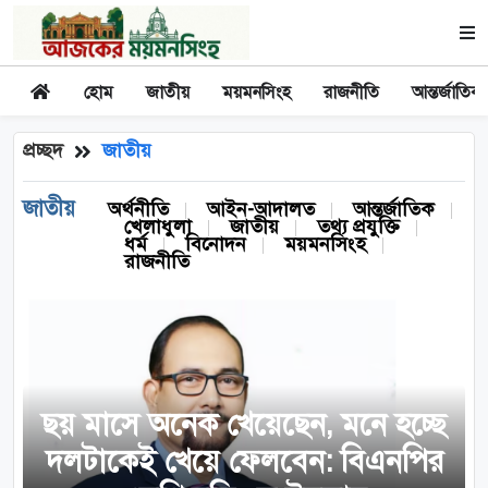
হোম
জাতীয়
ময়মনসিংহ
রাজনীতি
আন্তর্জাতিক
প্রচ্ছদ
জাতীয়
জাতীয়
অর্থনীতি
আইন-আদালত
আন্তর্জাতিক
খেলাধুলা
জাতীয়
তথ্য প্রযুক্তি
ধর্ম
বিনোদন
ময়মনসিংহ
রাজনীতি
ছয় মাসে অনেক খেয়েছেন, মনে হচ্ছে
দলটাকেই খেয়ে ফেলবেন: বিএনপির