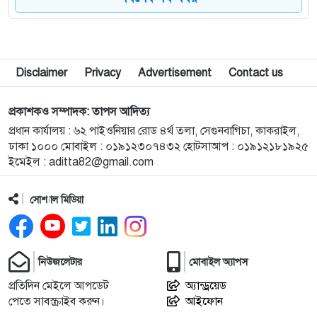
৮
একটি গ্রামে মাত্র দুটি পরিবার, ১০৭ একরে ১২ মানুষের
বসবাস
৯
শেরপুরে জেলা প্রশাসকের সহায়তায় আলুচাষির অস্ত্রোপচার
Disclaimer
Privacy
Advertisement
Contact us
১০
বাকৃবির গবেষণা আড়িয়াল বিলের কইসহ ৫ প্রজাতির মাছে
প্রকাশকও সম্পাদক: তাপস আদিত্য
মাইক্রোপ্লাস্টিকের উপস্থিতি
প্রধান কার্যালয় : ৬২ পাইওনিয়ার রোড ৪র্থ তলা, সেগুনবাগিচা, কাকরাইল,
ঢাকা ১০০০ মোবাইল : ০১৯১২৩০৭৪৩২ হোটসাআপ : ০১৯১২১৮১৯২৫
ইমেইল :
aditta82@gmail.com
১১
ট্রেনের ৫ বগি লাইনচ্যুত, ঢাকা-ময়মনসিংহ রুটে ট্রেন
চলাচল বন্ধ
সোশ্যাল মিডিয়া
১২
ময়মনসিংহে হত্যা মামলায় দুই আসামি গ্রেপ্তার
নিউজলেটার
মোবাইল অ্যাপস
১৩
ময়মনসিংহে চোরাচালানের কম্বলসহ ৪ জন গ্রেপ্তার
প্রতিদিন মেইলে আপডেট
অ্যান্ড্রয়েড
পেতে সাবস্ক্রাইব করুন।
আইফোন