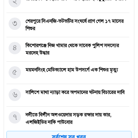
২
৩
শেরপুরে সিএনজি-ভটভটির সংঘর্ষে প্রাণ গেল ১৭ মাসের
শিশুর
৪
কিশোরগঞ্জে নিজ খামার থেকে সাবেক পুলিশ সদস্যের
মরদেহ উদ্ধার
৫
ময়মনসিংহ মেডিক্যালে হাম উপসর্গে এক শিশুর মৃত্যু
৬
সালিশে মাথা ন্যাড়া করে অপমানের ঘটনায় বিচারের দাবি
৭
নদীতে বিলীন অলওয়েদার সড়ক রক্ষার দায় কার,
এলজিইডির নাকি পাউবোর
সর্বশেষ সব খবর