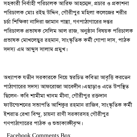
সহকারী নির্বাহী পরিচালক আরিফ আহম্মেদ, প্রচার ও প্রকাশনা
পরিচালক মোঃ রইছ উদ্দিন, গৌরীপুর মহিলা কলেজের শরীর
চর্চা শিক্ষিকা নাদিরা জামান পান্না, গণপাঠাগারের দপ্তর
পরিচালক প্রভাষক সেলিম আল রাজ, অনুষ্ঠান বিষয়ক পরিচালক
প্রভাষক মোখলেছুর রহমান, সাংস্কৃতিক কর্মী গোপা দাস, পাঠক
সদস্য এম আব্দুস সালাম প্রমুখ।
অধ্যাপক যতীন সরকারকে নিয়ে স্বরচিত কবিতা আবৃত্তি করতেন
পাঠাগারের সদস্য আফরোজা আবেদীন।এছাড়াও এতে উপস্থিত
ছিলেন- কবি শামীমা খানম মীনা, গৌরীপুর রক্তদান
ফাউন্ডেশনের সভাপতি আশিকুর রহমান রাজিব, সাংস্কৃতিক কর্মী
ইশরাত রেখা বিন্দু, চায়না রাণী সরকারসহ গৌরীপুর
গণপাঠাগারের পাঠক ও শুভাকাঙ্ক্ষীবৃন্দ।
Facebook Comments Box