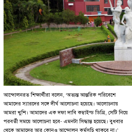
আন্দোলনরত শিক্ষার্থীরা বলেন, ‘অত্যন্ত আন্তরিক পরিবেশে
আমাদের স্যারদের সঙ্গে দীর্ঘ আলোচনা হয়েছে। আলোচনায়
আমরা খুশি। আমাদের এক দফা দাবি কম্বাইন্ড ডিগ্রি, সেটি নিয়ে
পরবর্তী সময়ে আলোচনা হবে– এমনটা সিদ্ধান্ত হয়েছে। বুধবার
থেকে আমাদের আর কোনও আন্দোলন কর্মসূচি থাকবে না।’