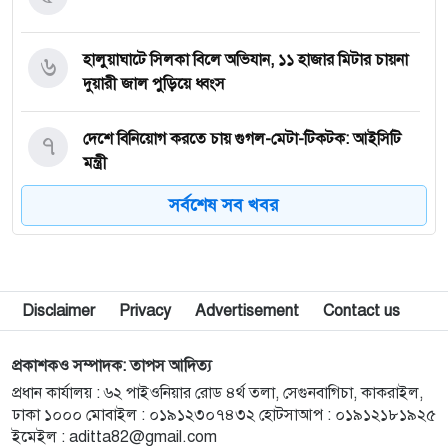
৬
হালুয়াঘাটে সিলকা বিলে অভিযান, ১১ হাজার মিটার চায়না
দুয়ারী জাল পুড়িয়ে ধ্বংস
৭
দেশে বিনিয়োগ করতে চায় গুগল-মেটা-টিকটক: আইসিটি
মন্ত্রী
সর্বশেষ সব খবর
৮
ক্ষুদ্র নৃগোষ্ঠীর অধিকার নিশ্চিতে সবাইকে ঐক্যবদ্ধভাবে কাজ
করতে হবে : প্রিন্স
৯
হালুয়াঘাটে আন্তর্জাতিক আদিবাসী দিবস পালিত
Disclaimer
Privacy
Advertisement
Contact us
প্রকাশকও সম্পাদক: তাপস আদিত্য
১০
ঝিনাইগাতীতে বর্ণাঢ্য আয়োজনে আন্তর্জাতিক আদিবাসী
প্রধান কার্যালয় : ৬২ পাইওনিয়ার রোড ৪র্থ তলা, সেগুনবাগিচা, কাকরাইল,
দিবস পালিত
ঢাকা ১০০০ মোবাইল : ০১৯১২৩০৭৪৩২ হোটসাআপ : ০১৯১২১৮১৯২৫
ইমেইল :
aditta82@gmail.com