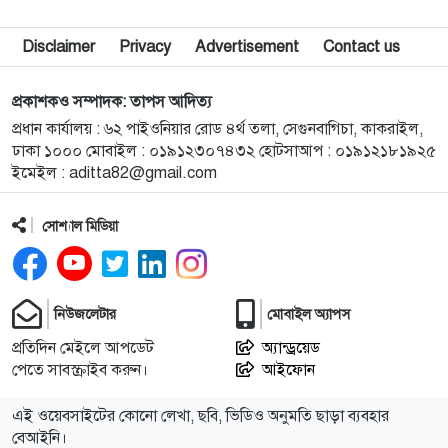
৯
ভুলের জন্য ক্ষমা চাইলেন ইনফান্তিনো, থাকছেন ফিফা
সভাপতি হিসেবেই
Disclaimer
Privacy
Advertisement
Contact us
১০
নেইমারকে ‘অবাঞ্ছিত’ ঘোষণার প্রস্তাব নিয়ে যা হলো
প্রকাশকও সম্পাদক: তাপস আদিত্য
প্রধান কার্যালয় : ৬২ পাইওনিয়ার রোড ৪র্থ তলা, সেগুনবাগিচা, কাকরাইল,
ঢাকা ১০০০ মোবাইল : ০১৯১২৩০৭৪৩২ হোটসাআপ : ০১৯১২১৮১৯২৫
১১
নির্দিষ্ট কিছু মডেলের এসএসডির দাম বেড়েছে
ইমেইল :
aditta82@gmail.com
সোশ্যাল মিডিয়া
১২
সমুদ্রের গভীরেও প্লাস্টিক দূষণের থাবা
১৩
স্মার্টফোন কীভাবে ব্যবহারকারীর অবস্থান শনাক্ত করে
নিউজলেটার
মোবাইল অ্যাপস
প্রতিদিন মেইলে আপডেট
অ্যান্ড্রয়েড
পেতে সাবস্ক্রাইব করুন।
আইফোন
১৪
বিশ্বের প্রথম ওয়েবসাইট চালু হয়েছিল ৬ আগস্ট, কে চালু
করেছিলেন
এই ওয়েবসাইটের কোনো লেখা, ছবি, ভিডিও অনুমতি ছাড়া ব্যবহার
বেআইনি।