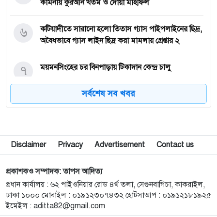
কামনায় কুরআন খতম ও দোয়া মাহফিল
৬
কটিয়াদীতে সারানো হলো তিতাস গ্যাস পাইপলাইনের ছিদ্র,
অবৈধভাবে গ্যাস লাইন ছিদ্র করা মামলায় গ্রেপ্তার ২
৭
ময়মনসিংহের চর বিনপাড়ায় টিকাদান কেন্দ্র চালু
সর্বশেষ সব খবর
৮
জুলাই যোদ্ধাদের সাথে নিয়ে আমরা আগামীর বাংলাদেশকে
এগিয়ে নিতে চাই: তথ্য প্রতিমন্ত্রী
৯
মামলার ভয় দেখিয়ে হয়রানির অভিযোগে নান্দাইলে সংবাদ
Disclaimer
Privacy
Advertisement
Contact us
সম্মেলন
প্রকাশকও সম্পাদক: তাপস আদিত্য
১০
কেন্দুয়ায় শহীদ স্মৃতি বিদ্যাপীঠে মাদকবিরোধী আলোচনা
প্রধান কার্যালয় : ৬২ পাইওনিয়ার রোড ৪র্থ তলা, সেগুনবাগিচা, কাকরাইল,
সভা ও কুইজ প্রতিযোগিতা
ঢাকা ১০০০ মোবাইল : ০১৯১২৩০৭৪৩২ হোটসাআপ : ০১৯১২১৮১৯২৫
ইমেইল :
aditta82@gmail.com