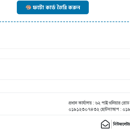
ফটো কার্ড তৈরি করুন
প্রধান কার্যালয় : ৬২ পাইওনিয়ার র
০১৯১২৩০৭৪৩২ হোটসাআপ : ০১
নিউজলেটা