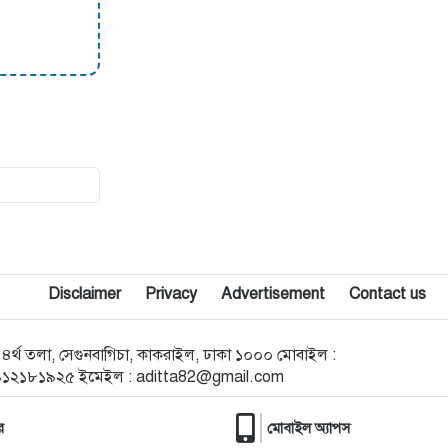
পৌরসভা দীর্ঘ প্রায় ১৫ বছর পর
১৩
এমপি​ হিসেবে সরোয়ার আলমগীরের
দায়িত্ব পালনে বাধা নেই : আপিল বিভাগ
১৪
ক্ষুদ্র নৃ-গোষ্ঠীর জন্য ১০০ কোটি টাকার
ফান্ড গঠন করলেন প্রধানমন্ত্রী
১৫
ফিরেই আপ্লুত অভিনেতা পার্থ শেখ
Disclaimer
Privacy
Advertisement
Contact us
১৬
সূর্যের কেন্দ্রের চেয়ে প্রায় ৭ গুণ উত্তপ্ত
‘কৃত্রিম সূর্য’ তৈরির পথে চীন, দেশটির
উদ্দেশ্য কী
োড ৪র্থ তলা, সেগুনবাগিচা, কাকরাইল, ঢাকা ১০০০ মোবাইল :
৯১২১৮১৯২৫ ইমেইল :
aditta82@gmail.com
১৭
আচমকা আক্রমণে যুক্তরাষ্ট্রকে চমকে
দিলো ইরান
র
মোবাইল অ্যাপস