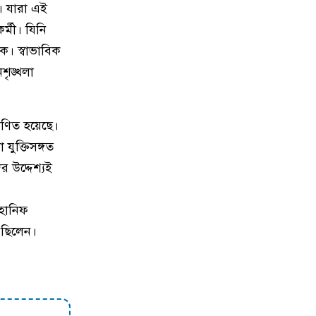
৮
ত। যারা এই
উপলক্ষে : নেত্রকোনার কলমাকান্দায়
্মী। যিনি
আলোচনা সভা ও সংবর্ধনা অনুষ্ঠিত
হয়েছে।
ক। স্বাভাবিক
শৃঙ্খলা
৯
জুলাই হত্যাকাণ্ডের সাথে জড়িত সকল
অপরাধীর বিচার নিশ্চিত করা হবে: তথ্য
প্রতিমন্ত্রী
াণিত হয়েছে।
ুক্তিসঙ্গত
১০
কি‌শোরগঞ্জের জেলা প্রশাসক মানুষের
 উদ্দেশ্যই
মুখোমুখি : সমস্যা সমাধানে দ্রুত ব্যবস্থা
নেওয়ার নির্দেশ
হানিফ
 ছিলেন।
১১
ময়মন‌সিং‌হে সক্রিয় ছিনতাইকারী চক্রের
৮ সদস্য গ্রেফতার ।। ডিবি ও থানা
পুলিশের যৌথ অভিযান
১২
আবারো চালু হতে যাচ্ছে পূর্বধলা