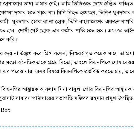
ন্দা জানানোর ভাষা আমার নেই। আমি ভিডিওতে দেখে স্তম্ভিত, লজ্জি
কোনো দলের হতে পারে না। যিনি নিহত হয়েছেন, তিনিও যুবদলের কর
 কর্মী। যুবদলের হোক বা না হোক, তিনি বাংলাদেশের একজন নাগরি
থাকতে হবে। দোষী যেই হোক তার কঠোর শাস্তি হতে হবে। এক্ষেত্রে আইন
নে করি।’
 দেয় না উল্লেখ করে প্রিন্স বলেন, ‘নিশ্চয়ই গত কয়েক মাসে তা প্রম
 মতো অনৈতিকতাকে প্রশ্রয় দিতো, তাহলে বিএনপিকে দোষ দেওয়া য
এর পরেও যারা এসব বিষয়ে বিএনপিকে প্রশ্নবিদ্ধ করতে চায়, তাদের
 বিএনপির আহ্বায়ক আসলাম মিয়া বাবুল, পৌর বিএনপির আহ্বায়ক 
ালুয়াঘাট সাধারণ পাঠাগারের সভাপতি মজিবর রহমান প্রমুখ উপস্থিত
 Box