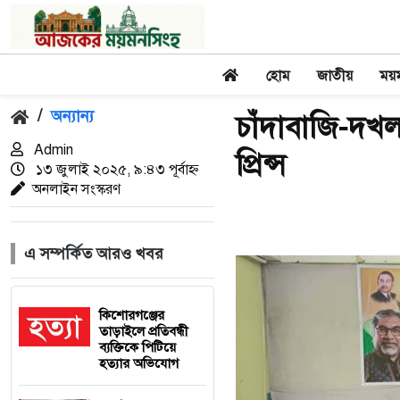
হোম
জাতীয়
ময়
/
অন্যান্য
চাঁদাবাজি-দখল
Admin
প্রিন্স
১৩ জুলাই ২০২৫, ৯:৪৩ পূর্বাহ্ন
অনলাইন সংস্করণ
এ সম্পর্কিত আরও খবর
কিশোরগঞ্জের
তাড়াইলে প্রতিবন্ধী
ব্যক্তিকে পিটিয়ে
হত্যার অভিযোগ