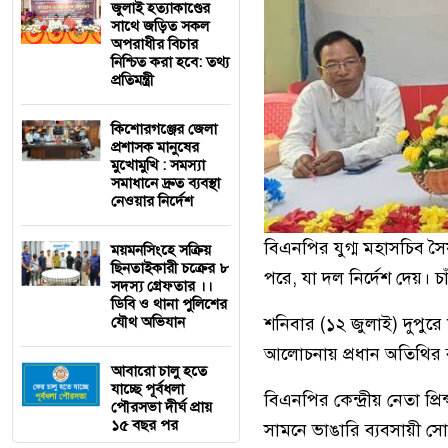
জুলাই হত্যাকাণ্ডের
সাথে জড়িত সকল
অপরাধীর বিচার
নিশ্চিত করা হবে: তথ্য
প্রতিমন্ত্রী
কি‌শোরগঞ্জের জেলা
প্রশাসক মানুষের
মুখোমুখি : সমস্যা
সমাধানে দ্রুত ব্যবস্থা
নেওয়ার নির্দেশ
বিএনপির যুগ্ম মহাসচিব সৈয
ময়মন‌সিং‌হে সক্রিয়
ছিনতাইকারী চক্রের ৮
পরে, যা দল নির্দেশ দেয়। 
সদস্য গ্রেফতার ।।
ডিবি ও থানা পুলিশের
যৌথ অভিযান
শনিবার (১২ জুলাই) দুপুরে
আলোচনায় প্রধান অতিথির 
আবারো চালু হতে
যাচ্ছে পূর্বধলা
বিএনপির কেন্দ্রীয় নেতা প্
পৌরসভা দীর্ঘ প্রায়
১৫ বছর পর
সামনে ভাঙারি ব্যবসায়ী সো