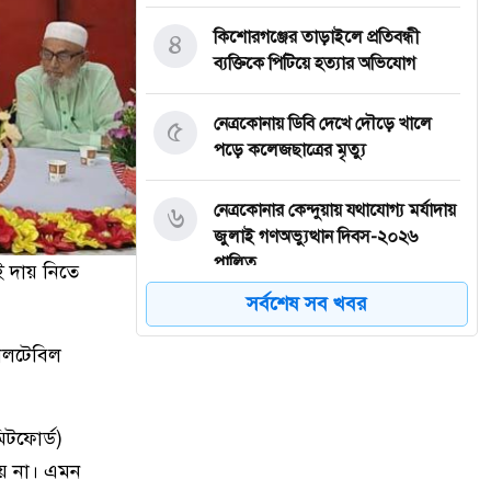
৪
কিশোরগঞ্জের তাড়াইলে প্রতিবন্ধী
ব্যক্তিকে পিটিয়ে হত্যার অভিযোগ
৫
নেত্রকোনায় ডিবি দেখে দৌড়ে খালে
পড়ে কলেজছাত্রের মৃত্যু
৬
নেত্রকোনার কেন্দুয়ায় যথাযোগ্য মর্যাদায়
জুলাই গণঅভ্যুত্থান দিবস-২০২৬
পালিত
ই দায় নিতে
সর্বশেষ সব খবর
৭
‘জুলাই চেতনায় গড়ব দেশ-সবার আগে
বাংলাদেশ’ প্রতিপাদ্যকে সামনে রেখে
গোলটেবিল
।। ময়মনসিংহে যথাযোগ্য মর্যাদায়
জুলাই গণঅভ্যুত্থান দিবস পালিত
হয়েছে।
িটফোর্ড)
য় না। এমন
জুলাই গণঅভ্যুত্থান দিবস-২০২৬