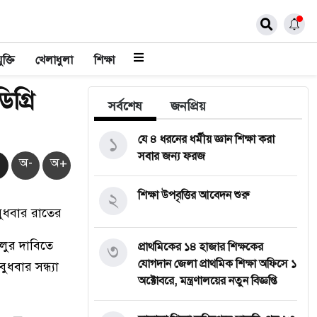
ুক্তি
খেলাধুলা
শিক্ষা
গ্রি
সর্বশেষ
জনপ্রিয়
১
যে ৪ ধরনের ধর্মীয় জ্ঞান শিক্ষা করা
সবার জন্য ফরজ
অ-
অ+
২
শিক্ষা উপবৃত্তির আবেদন শুরু
বুধবার রাতের
চালুর দাবিতে
৩
প্রাথমিকের ১৪ হাজার শিক্ষকের
যোগদান জেলা প্রাথমিক শিক্ষা অফিসে ১
বার সন্ধ্যা
অক্টোবরে, মন্ত্রণালয়ের নতুন বিজ্ঞপ্তি