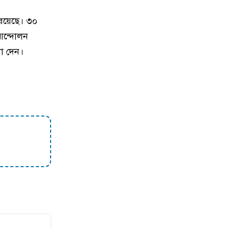
ধ রয়েছে। ৩০
১০
নেইমারকে ‘অবাঞ্ছিত’ ঘোষণার প্রস্তাব
 আন্দোলন
নিয়ে যা হলো
া দেন।
১১
নির্দিষ্ট কিছু মডেলের এসএসডির দাম
বেড়েছে
১২
সমুদ্রের গভীরেও প্লাস্টিক দূষণের থাবা
১৩
স্মার্টফোন কীভাবে ব্যবহারকারীর
অবস্থান শনাক্ত করে
১৪
বিশ্বের প্রথম ওয়েবসাইট চালু হয়েছিল
৬ আগস্ট, কে চালু করেছিলেন
১৫
এআই এজেন্টের সংখ্যা ছাড়িয়ে যাবে