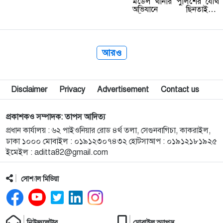
মডেল থানার পুলিশের যৌথ
অভিযানে ছিনতাইয়ের
অভিযোগে ৬ জনকে গ্রেপ্তার
করা হয়েছে। মঙ্গলবার (২৮
জুলাই) ভোর থেকে সকাল
পর্যন্ত কোতোয়ালী থানার
আকুয়া, বালুর…
আরও
Disclaimer
Privacy
Advertisement
Contact us
প্রকাশকও সম্পাদক: তাপস আদিত্য
প্রধান কার্যালয় : ৬২ পাইওনিয়ার রোড ৪র্থ তলা, সেগুনবাগিচা, কাকরাইল,
ঢাকা ১০০০ মোবাইল : ০১৯১২৩০৭৪৩২ হোটসাআপ : ০১৯১২১৮১৯২৫
ইমেইল :
aditta82@gmail.com
সোশ্যাল মিডিয়া
নিউজলেটার
মোবাইল অ্যাপস