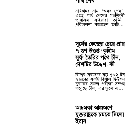
পার্থ শেখ
২০২৫-২৬ অর্থবছরে ক্ষুদ্র নৃ-
গোষ্ঠীদের…
নাটকটির নাম ‘অমর প্রেম’।
এতে পার্থ শেখের সহশিল্পী
তানজিম সাইয়ারা তটিনী।
পরিচালনা করেছেন জাহিদুল
ইসলাম। রোববার রাতে
সিএমভিতে প্রচারের পরই
নাটকটি নিয়ে সামাজিক
মাধ্যমে অভিনেতা ফারহান
সূর্যের কেন্দ্রের চেয়ে প্রায়
আহমেদ জোভান, তৌসিফ
৭ গুণ উত্তপ্ত ‘কৃত্রিম
মাহবুব,…
সূর্য’ তৈরির পথে চীন,
দেশটির উদ্দেশ্য কী
বিশ্বের সবচেয়ে বড় ৫৮২ টন
ওজনের একটি বিশাল ফিউশন
চুম্বকের সফল পরীক্ষা সম্পন্ন
করেছে চীন। এর ফলে একটি
‘কৃত্রিম সূর্য’ তৈরির লক্ষ্যে
আরও এক ধাপ এগিয়ে গেল
দেশটি। চায়নিজ একাডেমি…
আচমকা আক্রমণে
যুক্তরাষ্ট্রকে চমকে দিলো
ইরান