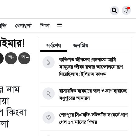
ুক্তি
খেলাধুলা
শিক্ষা
েইমার!
সর্বশেষ
জনপ্রিয়
অ-
অ+
১
ব্যক্তিগত জীবনের বেদনাকে আমি
মানুষের জীবন রক্ষার আন্দোলনে রূপ
দিয়েছিলাম: ইলিয়াস কাঞ্চন
র নাম
২
রাসায়নিক ব্যবহারে স্বাদ ও ঘ্রাণ হারাচ্ছে
িয়া
মধুপুরের আনারস
প কিংবা
৩
শেরপুরে সিএনজি-ভটভটির সংঘর্ষে প্রাণ
েলা
গেল ১৭ মাসের শিশুর