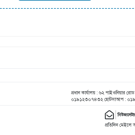
প্রধান কার্যালয় : ৬২ পাইওনিয়ার র
০১৯১২৩০৭৪৩২ হোটসাআপ : ০১
নিউজলেটা
প্রতিদিন মেইলে 