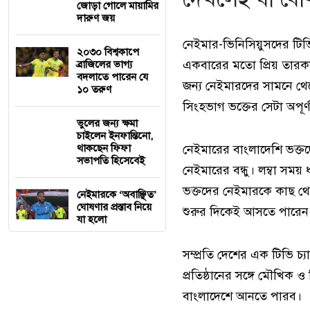
জোড়া গোলে মায়ামির
দারুণ জয়
নেইমার-ভিনিসিয়ুসদের টিভি 
২০৩০ বিশ্বকাপে
একবারের মতো প্রিয় তারক
ব্রাজিলের ভাগ্য
বদলাতে পারেন যে
জন্য নেইমারদের সামনে থে
১০ তরুণ
সিংহভাগ ভক্তের সেটা অপূর
ভুলের জন্য ক্ষমা
চাইলেন ইনফান্তিনো,
থাকছেন ফিফা
নেইমারের বাংলাদেশি ভক্তদ
সভাপতি হিসেবেই
নেইমারের বন্ধু। লম্বা সময়
ভক্তদের নেইমারকে কাছ থ
নেইমারকে ‘অবাঞ্ছিত’
ঘোষণার প্রস্তাব নিয়ে
শুরুর দিকেই আসতে পারেন 
যা হলো
সম্প্রতি দেশের এক টিভি চ
প্রতিষ্ঠানের সঙ্গে মৌখি
বাংলাদেশে আনতে পারব।