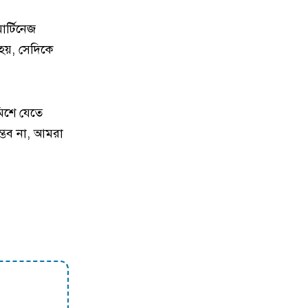
১০
বাকৃবির গবেষণা আড়িয়াল বিলের
র্টিনেজ
কইসহ ৫ প্রজাতির মাছে
হয়, সেদিকে
মাইক্রোপ্লাস্টিকের উপস্থিতি
১১
ট্রেনের ৫ বগি লাইনচ্যুত, ঢাকা-
িশে যেতে
ময়মনসিংহ রুটে ট্রেন চলাচল বন্ধ
্ভব না, আমরা
১২
ময়মনসিংহে হত্যা মামলায় দুই আসামি
গ্রেপ্তার
১৩
ময়মনসিংহে চোরাচালানের কম্বলসহ ৪
জন গ্রেপ্তার
১৪
নকলায় সিএনজি-ভটভটি সংঘর্ষে শিশুর
মৃত্যু