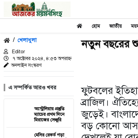
হোম
জাতীয়
ময়
/
খেলাধুলা
নতুন বছরের শ
Editor
৭ অক্টোবর ২০২৪, ৪:৫৩ অপরাহ্ন
অনলাইন সংস্করণ
এ সম্পর্কিত আরও খবর
ফুটবলের ইতিহ
ব্রাজিল। ঐতিহ্
অস্ট্রেলিয়ায় প্রস্তুতি
জুড়েই। বাংলাদ
ম্যাচের প্রথম দিনে
মিরাজের সেঞ্চুরি
বড় কোনো আসরে 
দেখলেই যা বো
মেসির রেকর্ড গড়া