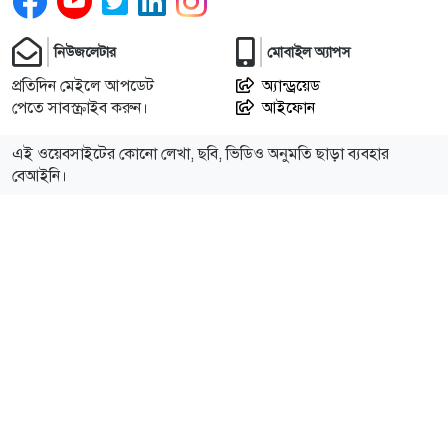
১২
সূর্যের কেন্দ্রের চেয়ে প্রায় ৭ গুণ উত্তপ্ত ‘কৃত্রিম সূর্য’ তৈরির
নিউজলেটার
মোবাইল অ্যাপস
পথে চীন, দেশটির উদ্দেশ্য কী
প্রতিদিন মেইলে আপডেট
অ্যান্ড্রয়েড
পেতে সাবস্ক্রাইব করুন।
আইফোন
১৩
আচমকা আক্রমণে যুক্তরাষ্ট্রকে চমকে দিলো ইরান
এই ওয়েবসাইটের কোনো লেখা, ছবি, ভিডিও অনুমতি ছাড়া ব্যবহার
বেআইনি।
১৪
আগস্টে নতুন রাষ্ট্রপতি নির্বাচন, মির্জা ফখরুলকে নিয়েই সব
আলোচনা
১৫
ময়মনসিংহে ছয় ছিনতাইকারী গ্রেপ্তার
১৬
ফ্যাসিস্ট শেখ হাসিনাকে জয়ী ঘোষণা করা কোটালীপাড়ার
সেই ইউএনও এখন ময়মনসিংহের এডিসি: তিন দফা
বদলিতেও ছাড়েননি চেয়ার
বিএনপির সরোয়ারের সংসদ সদস্য হিসেবে কাজ চালিয়ে