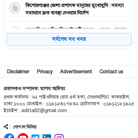
৬
কি‌শোরগঞ্জের জেলা প্রশাসক মানুষের মুখোমুখি : সমস্যা
সমাধানে দ্রুত ব্যবস্থা নেওয়ার নির্দেশ
৭
ময়মন‌সিং‌হে সক্রিয় ছিনতাইকারী চক্রের ৮ সদস্য গ্রেফতার
।। ডিবি ও থানা পুলিশের যৌথ অভিযান
সর্বশেষ সব খবর
৮
আবারো চালু হতে যাচ্ছে পূর্বধলা পৌরসভা দীর্ঘ প্রায় ১৫
বছর পর
Disclaimer
Privacy
Advertisement
Contact us
৯
এমপি​ হিসেবে সরোয়ার আলমগীরের দায়িত্ব পালনে বাধা
নেই : আপিল বিভাগ
প্রকাশকও সম্পাদক: তাপস আদিত্য
প্রধান কার্যালয় : ৬২ পাইওনিয়ার রোড ৪র্থ তলা, সেগুনবাগিচা, কাকরাইল,
১০
ক্ষুদ্র নৃ-গোষ্ঠীর জন্য ১০০ কোটি টাকার ফান্ড গঠন করলেন
ঢাকা ১০০০ মোবাইল : ০১৯১২৩০৭৪৩২ হোটসাআপ : ০১৯১২১৮১৯২৫
প্রধানমন্ত্রী
ইমেইল :
aditta82@gmail.com
১১
ফিরেই আপ্লুত অভিনেতা পার্থ শেখ
সোশ্যাল মিডিয়া