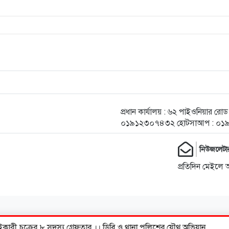
প্রধান কার্যালয় : ৬২ পাইওনিয়ার র
০১৯১২৩০৭৪৩২ হোটসাআপ : ০১
নিউজলেটা
প্রতিদিন মেইলে 
ী চক্রের ৮ সদস্য গ্রেফতার ।। ডিবি ও থানা পুলিশের যৌথ অভিযান
❮