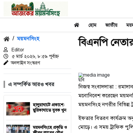
হোম
জাতীয়
ময়
/
ময়মনসিংহ
বিএনপি নেতার
Editor
৫ মার্চ ২০২৬, ৮:৫৯ পূর্বাহ্ন
অনলাইন সংস্করণ
ছবি
এ সম্পর্কিত আরও খবর
নিজস্ব সংবাদদাতা : রমাদা
মনোনিবেশ করেছেন ময়মনসিং
ময়মনসিংহ নগরীর বিভিন্ন ট
হালুয়াঘাটে প্রকাশ্যে
ছুরিকাঘাতে যুবক খুন
ইফতার বিতরণ কার্যক্রম অনু
মোড়ে। এ সময় ট্রাফিক পুলিশ
ময়মনসিংহে প্রকৃতি ও
জীবন ক্লাবের যৌথ