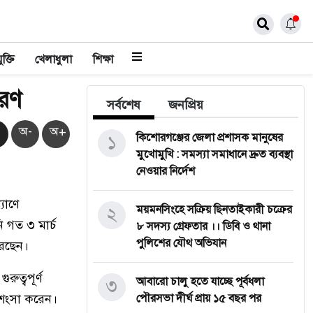
ুক্তি
খেলাধুলা
শিক্ষা
তরণ
সর্বশেষ
জনপ্রিয়
অ-
অ+
১
কি‌শোরগঞ্জের জেলা প্রশাসক মানুষের
মুখোমুখি : সমস্যা সমাধানে দ্রুত ব্যবস্থা
নেওয়ার নির্দেশ
যাণে
২
ময়মন‌সিং‌হে সক্রিয় ছিনতাইকারী চক্রের
 গত ৩ মার্চ
৮ সদস্য গ্রেফতার ।। ডিবি ও থানা
পুলিশের যৌথ অভিযান
রেছেন।
ুত্বপূর্ণ
৩
আবারো চালু হতে যাচ্ছে পূর্বধলা
্রশংসা করেন।
পৌরসভা দীর্ঘ প্রায় ১৫ বছর পর