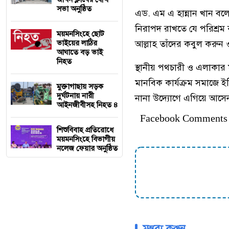
সভা অনুষ্ঠিত
এড. এম এ হান্নান খান বল
নিরাপদ রাখতে যে পরিশ্রম 
ময়মনসিংহে ছোট
আল্লাহ তাঁদের কবুল করুন
ভাইয়ের লাঠির
আঘাতে বড় ভাই
নিহত
স্থানীয় পথচারী ও এলাকার 
মানবিক কার্যক্রম সমাজে ই
মুক্তাগাছায় সড়ক
দুর্ঘটনায় নারী
নানা উদ্যোগে এগিয়ে আসে
আইনজীবীসহ নিহত ৪
Facebook Comments
শিশুবিবাহ প্রতিরোধে
ময়মনসিংহে বিভাগীয়
নলেজ ফেয়ার অনুষ্ঠিত
মন্তব্য করুন