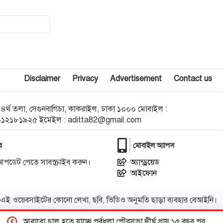
৯
ফখরুলকে নিয়েই সব আলোচনা
১০
ময়মনসিংহে ছয় ছিনতাইকারী গ্রেপ্তার
১১
ফ্যাসিস্ট শেখ হাসিনাকে জয়ী ঘোষণা
Disclaimer
Privacy
Advertisement
Contact us
করা কোটালীপাড়ার সেই ইউএনও
এখন ময়মনসিংহের এডিসি: তিন দফা
োড ৪র্থ তলা, সেগুনবাগিচা, কাকরাইল, ঢাকা ১০০০ মোবাইল :
বদলিতেও ছাড়েননি চেয়ার
৯১২১৮১৯২৫ ইমেইল :
aditta82@gmail.com
১২
বিএনপির সরোয়ারের সংসদ সদস্য
র
মোবাইল অ্যাপস
হিসেবে কাজ চালিয়ে যেতে বাধা নেই:
আপডেট পেতে সাবস্ক্রাইব করুন।
অ্যান্ড্রয়েড
আইনজীবী
আইফোন
১৩
ব্রিকস সম্মেলনে দিল্লির আমন্ত্রণ, এখনো
এই ওয়েবসাইটের কোনো লেখা, ছবি, ভিডিও অনুমতি ছাড়া ব্যবহার বেআইনি।
সিদ্ধান্ত নেয়নি ঢাকা
আবারো চালু হতে যাচ্ছে পূর্বধলা পৌরসভা দীর্ঘ প্রায় ১৫ বছর পর