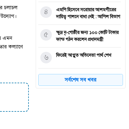
ের চলাচল
৪
এমপি​ হিসেবে সরোয়ার আলমগীরের
 উদ্যোগ।
দায়িত্ব পালনে বাধা নেই : আপিল বিভাগ
৫
ক্ষুদ্র নৃ-গোষ্ঠীর জন্য ১০০ কোটি টাকার
ীয় এমন
ফান্ড গঠন করলেন প্রধানমন্ত্রী
তার কল্যাণে
৬
ফিরেই আপ্লুত অভিনেতা পার্থ শেখ
৭
সূর্যের কেন্দ্রের চেয়ে প্রায় ৭ গুণ উত্তপ্ত
সর্বশেষ সব খবর
‘কৃত্রিম সূর্য’ তৈরির পথে চীন, দেশটির
উদ্দেশ্য কী
৮
আচমকা আক্রমণে যুক্তরাষ্ট্রকে চমকে
দিলো ইরান
আগস্টে নতুন রাষ্ট্রপতি নির্বাচন, মির্জা