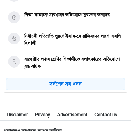
৫
পিতা-মাতাকে মারধরের অভিযোগে যুবকের কারাদণ্ড
৬
নির্বাচনী প্রতিশ্রুতি পূরণে ইমাম-মোয়াজিনদের পাশে এমপি
হিলালী
৭
বারহাট্টায় পঞ্চম শ্রেণির শিক্ষার্থীকে বলাৎকারের অভিযোগে
বৃদ্ধ আটক
৮
মসজিদে যাওয়ার পথে সড়ক দুর্ঘটনায় নিহত ১
সর্বশেষ সব খবর
৯
নেত্রকোনায় তরুণী ধর্ষণ মামলার প্রধান আসামি রিপন মিয়া
র‌্যাবের হাতে গ্রেপ্তার
Disclaimer
Privacy
Advertisement
Contact us
১০
গফরগাঁও রেলস্টেশনের কাছে জামালপুর কমিউটারের ৫