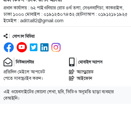
প্রকাশকও সম্পাদক: তাপস আদিত্য
বগি লাইনচ্যুত, ট্রেন চলাচল বন্ধ
প্রধান কার্যালয় : ৬২ পাইওনিয়ার রোড ৪র্থ তলা, সেগুনবাগিচা, কাকরাইল,
ঢাকা ১০০০ মোবাইল : ০১৯১২৩০৭৪৩২ হোটসাআপ : ০১৯১২১৮১৯২৫
১১
রাষ্ট্রপতি নির্বাচন: বিএনপি প্রার্থী চূড়ান্ত করেনি, জামায়াতের
ইমেইল :
aditta82@gmail.com
বৈঠক কাল
সোশ্যাল মিডিয়া
১২
ছয় মাসে অনেক খেয়েছেন, মনে হচ্ছে দলটাকেই খেয়ে
ফেলবেন: বিএনপির এমপি রফিকুল ইসলাম
নিউজলেটার
মোবাইল অ্যাপস
১৩
কিশোরগঞ্জবাসীর জন্য চাকরির সুযোগ, বাণিজ্য উত্তীর্ণ, পদ
প্রতিদিন মেইলে আপডেট
অ্যান্ড্রয়েড
৬৮
পেতে সাবস্ক্রাইব করুন।
আইফোন
১৪
পাকুন্দিয়া বাইপাসে সড়ক দুর্ঘটনায় নিহতদের মাগফিরাত
এই ওয়েবসাইটের কোনো লেখা, ছবি, ভিডিও অনুমতি ছাড়া ব্যবহার
কামনায় কুরআন খতম ও দোয়া মাহফিল
বেআইনি।
১৫
কটিয়াদীতে সারানো হলো তিতাস গ্যাস পাইপলাইনের ছিদ্র,
অবৈধভাবে গ্যাস লাইন ছিদ্র করা মামলায় গ্রেপ্তার ২