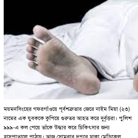
ময়মনসিংহের গফরগাঁওয়ে পূর্বশত্রুতার জেরে নাইম মিয়া (২৩)
নামের এক যুবককে কুপিয়ে গুরুতর আহত করে দুর্বৃত্তরা। পুলিশ
৯৯৯-এ কল পেয়ে তাঁকে উদ্ধার করে চিকিৎসার জন্য
হাসপাতালে পাঠায়। আজ সোমবার দুপুরে ঢাকা মেডিকেল