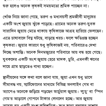
শুরু হলেও অনেক কৃষকই সময়মতো শ্রমিক পাচ্ছেন না।
খোঁজ নিয়ে জানা গেছে, তরুণ ও মধ্যবয়সী শ্রমজীবী মানুষের
একটি অংশ জুয়ায় ঝুঁকে পড়েছে। গ্রামের অনেক তরুণ-যুবক
সারাদিন জুয়ায় মেতে থাকায় কৃষিকাজে আগ্রহ হারিয়ে ফেলছেন।
এতে চাষাবাদে বিঘ্ন ঘটছে, বাড়ছে খরচ। ফলে ক্ষতিগ্রস্ত হচ্ছেন
কৃষকরা। জুয়ার কারণে শুধু কৃষিকাজই নয়, পরিবারেও দেখা
দিচ্ছে অশান্তি। অনেক দিনমজুরের পরিবারে আয় বন্ধ হয়ে গেছে।
যুবকদের একটি অংশ জুয়ায় হেরে মাদক, চুরি, এমনকী ঋণের
দায়ে গ্রাম ছাড়তেও বাধ্য হচ্ছেন।
স্থানীয়দের সঙ্গে কথা বলে জানা যায়, জুয়া এখন শুধু তাসে
সীমাবদ্ধ নয়, স্মার্টফোনের মাধ্যমে বিভিন্ন অনলাইন গেম বা
অ্যাপেও অনেকে জড়িয়ে পড়ছেন ভার্চুয়াল জুয়ায়। ‌‘লুডু’ বা ‘স্পিন
গেম’র আড়ালে গোপনে টাকার লেনদেন হচ্ছে। আর জুয়ায়
আসক্ত বড় একটি অংশ কৃষিশ্রমিক। দ্রুত ভাগ্য বদলের আশায়