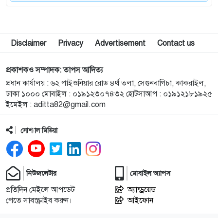
৯
নেত্রকোনায় তরুণী ধর্ষণ মামলার প্রধান আসামি রিপন মিয়া
র‌্যাবের হাতে গ্রেপ্তার
Disclaimer
Privacy
Advertisement
Contact us
১০
গফরগাঁও রেলস্টেশনের কাছে জামালপুর কমিউটারের ৫
প্রকাশকও সম্পাদক: তাপস আদিত্য
বগি লাইনচ্যুত, ট্রেন চলাচল বন্ধ
প্রধান কার্যালয় : ৬২ পাইওনিয়ার রোড ৪র্থ তলা, সেগুনবাগিচা, কাকরাইল,
ঢাকা ১০০০ মোবাইল : ০১৯১২৩০৭৪৩২ হোটসাআপ : ০১৯১২১৮১৯২৫
১১
রাষ্ট্রপতি নির্বাচন: বিএনপি প্রার্থী চূড়ান্ত করেনি, জামায়াতের
ইমেইল :
aditta82@gmail.com
বৈঠক কাল
সোশ্যাল মিডিয়া
১২
ছয় মাসে অনেক খেয়েছেন, মনে হচ্ছে দলটাকেই খেয়ে
ফেলবেন: বিএনপির এমপি রফিকুল ইসলাম
নিউজলেটার
মোবাইল অ্যাপস
১৩
কিশোরগঞ্জবাসীর জন্য চাকরির সুযোগ, বাণিজ্য উত্তীর্ণ, পদ
প্রতিদিন মেইলে আপডেট
অ্যান্ড্রয়েড
৬৮
পেতে সাবস্ক্রাইব করুন।
আইফোন
পাকুন্দিয়া বাইপাসে সড়ক দুর্ঘটনায় নিহতদের মাগফিরাত