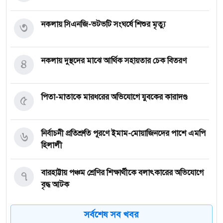
৩
নকলায় সিএনজি-ভটভটি সংঘর্ষে শিশুর মৃত্যু
৪
নকলায় দুস্থদের মাঝে আর্থিক সহায়তার চেক বিতরণ
৫
পিতা-মাতাকে মারধরের অভিযোগে যুবকের কারাদণ্ড
৬
নির্বাচনী প্রতিশ্রুতি পূরণে ইমাম-মোয়াজিনদের পাশে এমপি
হিলালী
৭
বারহাট্টায় পঞ্চম শ্রেণির শিক্ষার্থীকে বলাৎকারের অভিযোগে
বৃদ্ধ আটক
৮
মসজিদে যাওয়ার পথে সড়ক দুর্ঘটনায় নিহত ১
সর্বশেষ সব খবর