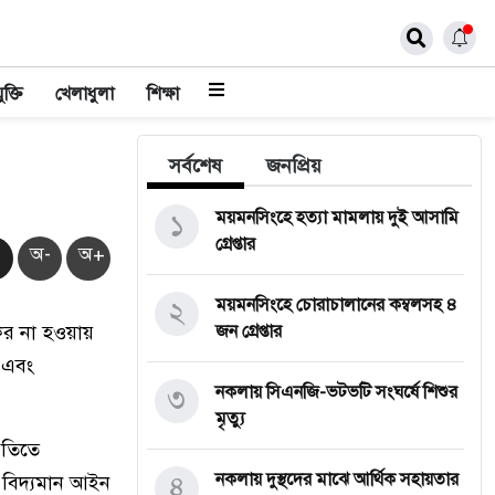
ুক্তি
খেলাধুলা
শিক্ষা
সর্বশেষ
জনপ্রিয়
১
ময়মনসিংহে হত্যা মামলায় দুই আসামি
গ্রেপ্তার
অ-
অ+
২
ময়মনসিংহে চোরাচালানের কম্বলসহ ৪
যকর না হওয়ায়
জন গ্রেপ্তার
র এবং
৩
নকলায় সিএনজি-ভটভটি সংঘর্ষে শিশুর
মৃত্যু
্ধতিতে
৪
নকলায় দুস্থদের মাঝে আর্থিক সহায়তার
ও বিদ্যমান আইন