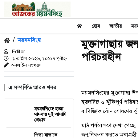
হোম
জাতীয়
ময়
/
ময়মনসিংহ
মুক্তাগাছায় জন
Editor
পরিচয়হীন
১ এপ্রিল ২০২৬, ১০:০৭ পূর্বাহ্ন
অনলাইন সংস্করণ
এ সম্পর্কিত আরও খবর
ময়মনসিংহের মুক্তাগাছা উপ
হতদরিদ্র ও ঝুঁকিপূর্ণ পরি
ময়মনসিংহে হত্যা
বাণিজ্যিক যৌন শোষণের ঝুঁক
মামলায় দুই আসামি
গ্রেপ্তার
মাঠ পর্যবেক্ষণে দেখা গেছে
জন্মনিবন্ধন করতে অনাগ্রহী
পিতা-মাতাকে