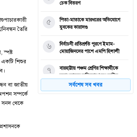
চেক বিতরণ
িশুপাচারকারী
৫
পিতা-মাতাকে মারধরের অভিযোগে
যুবকের কারাদণ্ড
মনিবন্ধন তৈরি
৬
নির্বাচনী প্রতিশ্রুতি পূরণে ইমাম-
মোয়াজিনদের পাশে এমপি হিলালী
 স্পষ্ট
ল একটি শিশুর
৭
বারহাট্টায় পঞ্চম শ্রেণির শিক্ষার্থীকে
বে।
বলাৎকারের অভিযোগে বৃদ্ধ আটক
ন্ধন বা জাতীয়
সর্বশেষ সব খবর
৮
মসজিদে যাওয়ার পথে সড়ক দুর্ঘটনায়
অপশন সম্পর্কে
নিহত ১
ক সনদ থেকে
৯
নেত্রকোনায় তরুণী ধর্ষণ মামলার প্রধান
আসামি রিপন মিয়া র‌্যাবের হাতে গ্রেপ্তার
প্রশাসনকে