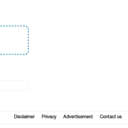
১০
গফরগাঁও রেলস্টেশনের কাছে
জামালপুর কমিউটারের ৫ বগি
লাইনচ্যুত, ট্রেন চলাচল বন্ধ
১১
রাষ্ট্রপতি নির্বাচন: বিএনপি প্রার্থী চূড়ান্ত
করেনি, জামায়াতের বৈঠক কাল
১২
ছয় মাসে অনেক খেয়েছেন, মনে হচ্ছে
দলটাকেই খেয়ে ফেলবেন: বিএনপির
এমপি রফিকুল ইসলাম
১৩
কিশোরগঞ্জবাসীর জন্য চাকরির সুযোগ,
বাণিজ্য উত্তীর্ণ, পদ ৬৮
১৪
পাকুন্দিয়া বাইপাসে সড়ক দুর্ঘটনায়
নিহতদের মাগফিরাত কামনায় কুরআন
Disclaimer
Privacy
Advertisement
Contact us
খতম ও দোয়া মাহফিল