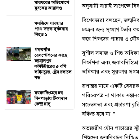
মারধরের অভিযোগে
অনুযায়ী যাচাই সাপেক্ষে বিক
যুবকের কারাদণ্ড
বিশেষজ্ঞরা বলছেন, জন্মনি
মসজিদে যাওয়ার
পথে সড়ক দুর্ঘটনায়
চক্রের জন্য সুযোগ তৈরি কর
নিহত ১
করে শিশুদের পাচার ও যৌন
গফরগাঁও
সুশীল সমাজ ও শিশু অধিকারকর
রেলস্টেশনের কাছে
জামালপুর
নির্দেশনা এবং জবাবদিহিতা
কমিউটারের ৫ বগি
অধিকার এবং সুরক্ষার প্রথম
লাইনচ্যুত, ট্রেন চলাচল
বন্ধ
রূপান্তর নামে একটি বেসরক
ময়মনসিংহের চর
পরিচয়পত্র না থাকায় সন্তা
বিনপাড়ায় টিকাদান
কেন্দ্র চালু
সচেতনতা এবং প্রচারণা বৃ
বঞ্চিত হবে না।”
অভ্যন্তরীণ যৌন পাচারের ঝ
শিশুদের জন্মনিবন্ধন নিশ্চি