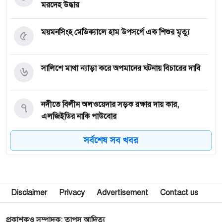
মরদেহ উদ্ধার
৫
ময়মনসিংহ মেডিক্যালে হাম উপসর্গে এক শিশুর মৃত্যু
৬
সালিশে মাথা ন্যাড়া করে অপমানের ঘটনায় বিচারের দাবি
৭
নদীতে বিলীন অলওয়েদার সড়ক রক্ষার দায় কার,
এলজিইডির নাকি পাউবোর
সর্বশেষ সব খবর
৮
একটি গ্রামে মাত্র দুটি পরিবার, ১০৭ একরে ১২ মানুষের
বসবাস
৯
শেরপুরে জেলা প্রশাসকের সহায়তায় আলুচাষির অস্ত্রোপচার
Disclaimer
Privacy
Advertisement
Contact us
১০
বাকৃবির গবেষণা আড়িয়াল বিলের কইসহ ৫ প্রজাতির মাছে
প্রকাশকও সম্পাদক: তাপস আদিত্য