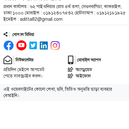
মাইক্রোপ্লাস্টিকের উপস্থিতি
প্রধান কার্যালয় : ৬২ পাইওনিয়ার রোড ৪র্থ তলা, সেগুনবাগিচা, কাকরাইল,
ঢাকা ১০০০ মোবাইল : ০১৯১২৩০৭৪৩২ হোটসাআপ : ০১৯১২১৮১৯২৫
ইমেইল :
aditta82@gmail.com
১১
ট্রেনের ৫ বগি লাইনচ্যুত, ঢাকা-ময়মনসিংহ রুটে ট্রেন
চলাচল বন্ধ
সোশ্যাল মিডিয়া
১২
ময়মনসিংহে হত্যা মামলায় দুই আসামি গ্রেপ্তার
নিউজলেটার
মোবাইল অ্যাপস
১৩
ময়মনসিংহে চোরাচালানের কম্বলসহ ৪ জন গ্রেপ্তার
প্রতিদিন মেইলে আপডেট
অ্যান্ড্রয়েড
পেতে সাবস্ক্রাইব করুন।
আইফোন
১৪
নকলায় সিএনজি-ভটভটি সংঘর্ষে শিশুর মৃত্যু
এই ওয়েবসাইটের কোনো লেখা, ছবি, ভিডিও অনুমতি ছাড়া ব্যবহার
বেআইনি।
১৫
নকলায় দুস্থদের মাঝে আর্থিক সহায়তার চেক বিতরণ
পিতা-মাতাকে মারধরের অভিযোগে যুবকের কারাদণ্ড