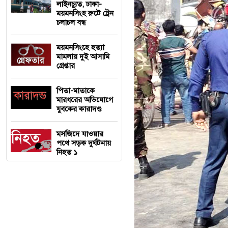
লাইনচ্যুত, ঢাকা-
ময়মনসিংহ রুটে ট্রেন
চলাচল বন্ধ
ময়মনসিংহে হত্যা
মামলায় দুই আসামি
গ্রেপ্তার
পিতা-মাতাকে
মারধরের অভিযোগে
যুবকের কারাদণ্ড
মসজিদে যাওয়ার
পথে সড়ক দুর্ঘটনায়
নিহত ১