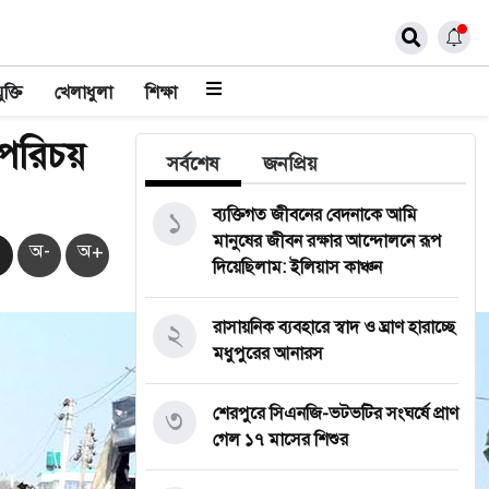
ুক্তি
খেলাধুলা
শিক্ষা
 পরিচয়
সর্বশেষ
জনপ্রিয়
১
ব্যক্তিগত জীবনের বেদনাকে আমি
মানুষের জীবন রক্ষার আন্দোলনে রূপ
অ-
অ+
দিয়েছিলাম: ইলিয়াস কাঞ্চন
২
রাসায়নিক ব্যবহারে স্বাদ ও ঘ্রাণ হারাচ্ছে
মধুপুরের আনারস
৩
শেরপুরে সিএনজি-ভটভটির সংঘর্ষে প্রাণ
গেল ১৭ মাসের শিশুর