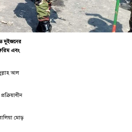
১০
বাকৃবির গবেষণা আড়িয়াল বিলের
কইসহ ৫ প্রজাতির মাছে
মাইক্রোপ্লাস্টিকের উপস্থিতি
১১
ট্রেনের ৫ বগি লাইনচ্যুত, ঢাকা-
িহত দুইজনের
ময়মনসিংহ রুটে ট্রেন চলাচল বন্ধ
 করিম এবং
১২
ময়মনসিংহে হত্যা মামলায় দুই আসামি
গ্রেপ্তার
ুল্লাহ আল
১৩
ময়মনসিংহে চোরাচালানের কম্বলসহ ৪
জন গ্রেপ্তার
্রক্রিয়াধীন
১৪
নকলায় সিএনজি-ভটভটি সংঘর্ষে শিশুর
বালিয়া মোড়
মৃত্যু