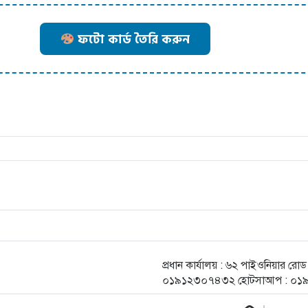
ফটো কার্ড তৈরি করুন
প্রধান কার্যালয় : ৬২ পাইওনিয়ার র
০১৯১২৩০৭৪৩২ হোটসাআপ : ০১