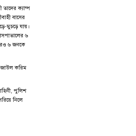
১৫
নকলায় দুস্থদের মাঝে আর্থিক সহায়তার
 তাদের ক্যাম্প
চেক বিতরণ
রীবাহী বাসের
মড়ে-মুচড়ে যায়।
১৬
পিতা-মাতাকে মারধরের অভিযোগে
যুবকের কারাদণ্ড
াসপাতালের ৬
 আরও ৬ জনকে
১৭
নির্বাচনী প্রতিশ্রুতি পূরণে ইমাম-
মোয়াজিনদের পাশে এমপি হিলালী
রেজাউল করিম
১৮
বারহাট্টায় পঞ্চম শ্রেণির শিক্ষার্থীকে
বলাৎকারের অভিযোগে বৃদ্ধ আটক
াহিনী, পুলিশ
১৯
মসজিদে যাওয়ার পথে সড়ক দুর্ঘটনায়
সরিয়ে নিলে
নিহত ১
২০
নেত্রকোনায় তরুণী ধর্ষণ মামলার প্রধান
আসামি রিপন মিয়া র‌্যাবের হাতে গ্রেপ্তার