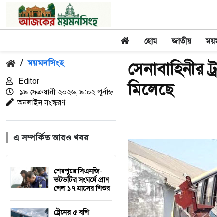
হোম
জাতীয়
ময়
/
ময়মনসিংহ
সেনাবাহিনীর ট
Editor
মিলেছে
১৯ ফেব্রুয়ারী ২০২৬, ৯:০২ পূর্বাহ্ন
অনলাইন সংস্করণ
এ সম্পর্কিত আরও খবর
শেরপুরে সিএনজি-
ভটভটির সংঘর্ষে প্রাণ
গেল ১৭ মাসের শিশুর
ট্রেনের ৫ বগি