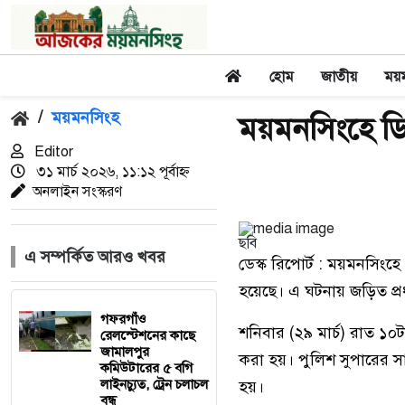
হোম
জাতীয়
ময়
/
ময়মনসিংহ
ময়মনসিংহে ডি
Editor
৩১ মার্চ ২০২৬, ১১:১২ পূর্বাহ্ন
অনলাইন সংস্করণ
ছবি
এ সম্পর্কিত আরও খবর
ডেস্ক রিপোর্ট : ময়মনসিংহ
হয়েছে। এ ঘটনায় জড়িত প্
গফরগাঁও
শনিবার (২৯ মার্চ) রাত 
রেলস্টেশনের কাছে
জামালপুর
করা হয়। পুলিশ সুপারের সার
কমিউটারের ৫ বগি
লাইনচ্যুত, ট্রেন চলাচল
হয়।
বন্ধ