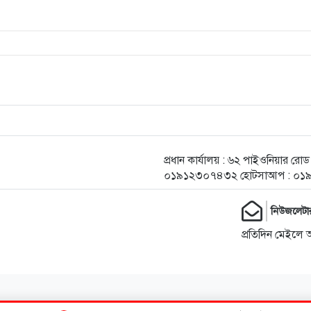
প্রধান কার্যালয় : ৬২ পাইওনিয়ার র
০১৯১২৩০৭৪৩২ হোটসাআপ : ০১
নিউজলেটা
প্রতিদিন মেইলে 