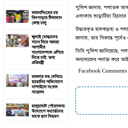
পুলিশ জানায়, পলাতক আসাম
ময়মনসিংহের চর
এলাকায় ভাড়াটিয়া হিসেবে
বিনপাড়ায় টিকাদান
কেন্দ্র চালু
উদ্ধারকৃত মাদকদ্রব্য ও 
জুলাই যোদ্ধাদের
জানায়, তার বিরুদ্ধে পূর্ব
সাথে নিয়ে আমরা
আগামীর
ডিবি পুলিশ জানিয়েছে, পল
বাংলাদেশকে এগিয়ে
নিতে চাই: তথ্য
অন্যান্যদের শনাক্ত করে 
প্রতিমন্ত্রী
Facebook Comments
মামলার ভয় দেখিয়ে
হয়রানির অভিযোগে
নান্দাইলে সংবাদ
সম্মেলন
হালুয়াঘাট পৌরসভার
উদ্যোগে বন্যার্তদের
মাঝে ত্রাণ বিতরণ