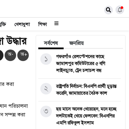
ুক্তি
খেলাধুলা
শিক্ষা
 উদ্ধার
সর্বশেষ
জনপ্রিয়
অ-
অ+
১
গফরগাঁও রেলস্টেশনের কাছে
জামালপুর কমিউটারের ৫ বগি
লাইনচ্যুত, ট্রেন চলাচল বন্ধ
ধার করা
২
রাষ্ট্রপতি নির্বাচন: বিএনপি প্রার্থী চূড়ান্ত
করেনি, জামায়াতের বৈঠক কাল
যান পরিচালনা
৩
ছয় মাসে অনেক খেয়েছেন, মনে হচ্ছে
ন সম্পন্ন করা
দলটাকেই খেয়ে ফেলবেন: বিএনপির
এমপি রফিকুল ইসলাম