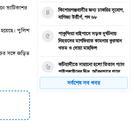
ানে ভাটিকাশর
৪
কিশোরগঞ্জবাসীর জন্য চাকরির সুযোগ,
বাণিজ্য উত্তীর্ণ, পদ ৬৮
 হয়েছে। পুলিশ
৫
পাকুন্দিয়া বাইপাসে সড়ক দুর্ঘটনায়
নিহতদের মাগফিরাত কামনায় কুরআন
খতম ও দোয়া মাহফিল
ের সঙ্গে জড়িত
৬
কটিয়াদীতে সারানো হলো তিতাস গ্যাস
পাইপলাইনের ছিদ্র, অবৈধভাবে গ্যাস
লাইন ছিদ্র করা মামলায় গ্রেপ্তার ২
সর্বশেষ সব খবর
৭
ময়মনসিংহের চর বিনপাড়ায় টিকাদান
কেন্দ্র চালু
৮
জুলাই যোদ্ধাদের সাথে নিয়ে আমরা
আগামীর বাংলাদেশকে এগিয়ে নিতে
চাই: তথ্য প্রতিমন্ত্রী