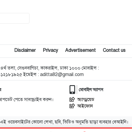
৯
মামলার ভয় দেখিয়ে হয়রানির
অভিযোগে নান্দাইলে সংবাদ সম্মেলন
১০
কেন্দুয়ায় শহীদ স্মৃতি বিদ্যাপীঠে
মাদকবিরোধী আলোচনা সভা ও কুইজ
Disclaimer
Privacy
Advertisement
Contact us
প্রতিযোগিতা
োড ৪র্থ তলা, সেগুনবাগিচা, কাকরাইল, ঢাকা ১০০০ মোবাইল :
১১
হালুয়াঘাট পৌরসভার উদ্যোগে
৯১২১৮১৯২৫ ইমেইল :
aditta82@gmail.com
বন্যার্তদের মাঝে ত্রাণ বিতরণ
র
মোবাইল অ্যাপস
১২
মুক্তাগাছায় উপজেলা নির্বাহী অফিসার
(ইউএনও) মহোদয়ের নেতৃত্বে মোবাইল
আপডেট পেতে সাবস্ক্রাইব করুন।
অ্যান্ড্রয়েড
আইফোন
কোর্ট পরিচালনা
এই ওয়েবসাইটের কোনো লেখা, ছবি, ভিডিও অনুমতি ছাড়া ব্যবহার বেআইনি।
১৩
শেখ হাসিনা ও আওয়ামী লীগ
আধিপত্যবাদী শক্তির হাতের পুতুল: