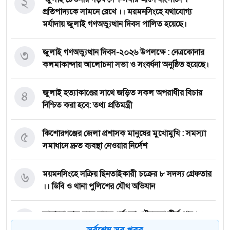
২
প্রতিপাদ্যকে সামনে রেখে ।। ময়মনসিংহে যথাযোগ্য
মর্যাদায় জুলাই গণঅভ্যুত্থান দিবস পালিত হয়েছে।
৩
জুলাই গণঅভ্যুত্থান দিবস-২০২৬ উপলক্ষে : নেত্রকোনার
কলমাকান্দায় আলোচনা সভা ও সংবর্ধনা অনুষ্ঠিত হয়েছে।
৪
জুলাই হত্যাকাণ্ডের সাথে জড়িত সকল অপরাধীর বিচার
নিশ্চিত করা হবে: তথ্য প্রতিমন্ত্রী
৫
কি‌শোরগঞ্জের জেলা প্রশাসক মানুষের মুখোমুখি : সমস্যা
সমাধানে দ্রুত ব্যবস্থা নেওয়ার নির্দেশ
৬
ময়মন‌সিং‌হে সক্রিয় ছিনতাইকারী চক্রের ৮ সদস্য গ্রেফতার
।। ডিবি ও থানা পুলিশের যৌথ অভিযান
৭
আবারো চালু হতে যাচ্ছে পূর্বধলা পৌরসভা দীর্ঘ প্রায় ১৫
বছর পর
সর্বশেষ সব খবর