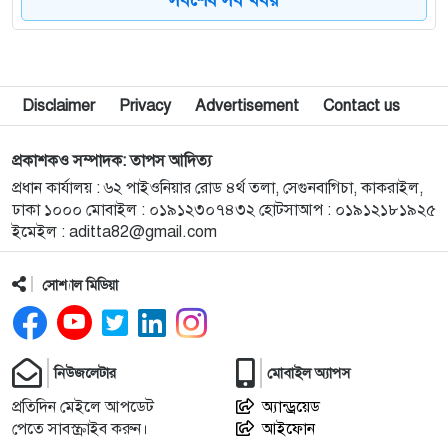
৮
এমপি​ হিসেবে সরোয়ার আলমগীরের দায়িত্ব পালনে বাধা
নেই : আপিল বিভাগ
Disclaimer
Privacy
Advertisement
Contact us
৯
ক্ষুদ্র নৃ-গোষ্ঠীর জন্য ১০০ কোটি টাকার ফান্ড গঠন করলেন
প্রধানমন্ত্রী
প্রকাশকও সম্পাদক: তাপস আদিত্য
প্রধান কার্যালয় : ৬২ পাইওনিয়ার রোড ৪র্থ তলা, সেগুনবাগিচা, কাকরাইল,
১০
ফিরেই আপ্লুত অভিনেতা পার্থ শেখ
ঢাকা ১০০০ মোবাইল : ০১৯১২৩০৭৪৩২ হোটসাআপ : ০১৯১২১৮১৯২৫
ইমেইল :
aditta82@gmail.com
১১
সূর্যের কেন্দ্রের চেয়ে প্রায় ৭ গুণ উত্তপ্ত ‘কৃত্রিম সূর্য’ তৈরির
সোশ্যাল মিডিয়া
পথে চীন, দেশটির উদ্দেশ্য কী
১২
আচমকা আক্রমণে যুক্তরাষ্ট্রকে চমকে দিলো ইরান
নিউজলেটার
মোবাইল অ্যাপস
প্রতিদিন মেইলে আপডেট
অ্যান্ড্রয়েড
পেতে সাবস্ক্রাইব করুন।
আইফোন
১৩
আগস্টে নতুন রাষ্ট্রপতি নির্বাচন, মির্জা ফখরুলকে নিয়েই সব