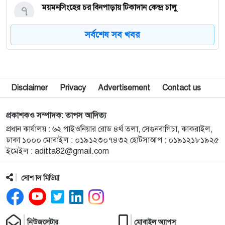
৭
ময়মনসিংহের চর বিনপাড়ায় টিকাদান কেন্দ্র চালু
সর্বশেষ সব খবর
৮
জুলাই যোদ্ধাদের সাথে নিয়ে আমরা আগামীর বাংলাদেশকে
এগিয়ে নিতে চাই: তথ্য প্রতিমন্ত্রী
৯
মামলার ভয় দেখিয়ে হয়রানির অভিযোগে নান্দাইলে সংবাদ
Disclaimer
Privacy
Advertisement
Contact us
সম্মেলন
প্রকাশকও সম্পাদক: তাপস আদিত্য
১০
কেন্দুয়ায় শহীদ স্মৃতি বিদ্যাপীঠে মাদকবিরোধী আলোচনা
প্রধান কার্যালয় : ৬২ পাইওনিয়ার রোড ৪র্থ তলা, সেগুনবাগিচা, কাকরাইল,
সভা ও কুইজ প্রতিযোগিতা
ঢাকা ১০০০ মোবাইল : ০১৯১২৩০৭৪৩২ হোটসাআপ : ০১৯১২১৮১৯২৫
ইমেইল :
aditta82@gmail.com
১১
হালুয়াঘাট পৌরসভার উদ্যোগে বন্যার্তদের মাঝে ত্রাণ
বিতরণ
সোশ্যাল মিডিয়া
১২
মুক্তাগাছায় উপজেলা নির্বাহী অফিসার (ইউএনও) মহোদয়ের
নেতৃত্বে মোবাইল কোর্ট পরিচালনা
নিউজলেটার
মোবাইল অ্যাপস