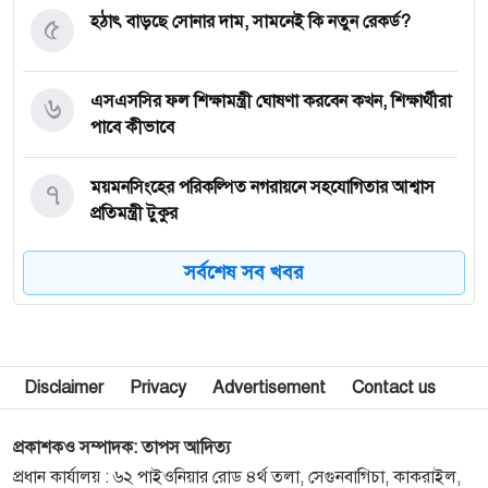
৫
হঠাৎ বাড়ছে সোনার দাম, সামনেই কি নতুন রেকর্ড?
৬
এসএসসির ফল শিক্ষামন্ত্রী ঘোষণা করবেন কখন, শিক্ষার্থীরা
পাবে কীভাবে
৭
ময়মনসিংহের পরিকল্পিত নগরায়নে সহযোগিতার আশ্বাস
প্রতিমন্ত্রী টুকুর
সর্বশেষ সব খবর
৮
রাষ্ট্রপতি নির্বাচন: দুটি মনোনয়নপত্র নিয়েছে বিএনপি
৯
ভরসার নাম কল্যাণভোগ আম
Disclaimer
Privacy
Advertisement
Contact us
১০
স্বাস্থ্যমন্ত্রী আকস্মিক পরিদর্শনে হাইমচর উপজেলা স্বাস্থ্য
প্রকাশকও সম্পাদক: তাপস আদিত্য
কমপ্লেক্সে, সিভিল সার্জনকে প্রত্যাহার
প্রধান কার্যালয় : ৬২ পাইওনিয়ার রোড ৪র্থ তলা, সেগুনবাগিচা, কাকরাইল,