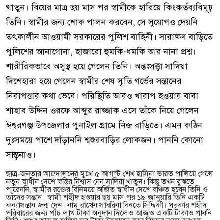
খাতুন। বিয়ের মাত্র ছয় মাস পর স্বামীকে হারিয়ে কিংকর্তব্যবিমূঢ়
তিনি। স্বামীর জন্য শোক পালন করবেন, সে সুযোগও দেয়নি
তৎকালীন আওয়ামী সরকারের পুলিশ বাহিনী। সারাক্ষণ বাড়িতে
পুলিশের আনাগোনা, হাজারো হুমকি-ধমকি আর নানা প্রশ্ন।
শারীরিকভাবে অসুস্থ হয়ে গেলেন তিনি। অন্তঃসত্ত্বা সাদিয়া
দিশেহারা হয়ে গেলেন স্বামীর শেষ স্মৃতি গর্ভের সন্তানের
নিরাপত্তার কথা ভেবে। পরিস্থিতি আরও খারাপ হওয়ায় বাবা
শাহাব উদ্দিন ওরফে আব্দুর রাজ্জাক এসে তাঁকে নিয়ে গেলেন
ঈশ্বরগঞ্জ উপজেলার পুনাইল গ্রামে নিজ বাড়িতে। এমন কঠিন
দুঃসময়ে পাশে দাঁড়াননি শ্বশুরবাড়ির লোকজন। পাননি কোনো
সান্ত্বনাও।
ছাত্র-জনতার আন্দোলনের মুখে ৫ আগস্ট শেখ হাসিনা ভারত পালিয়ে গেলে
নতুন স্বাধীন দেশে স্বস্তির নিশ্বাস নেন সাদিয়া খাতুন। কিন্তু তখন বুঝতে
পারেননি, স্বামীর রক্তের বিনিময়ে অর্জিত স্বাধীন দেশে বঞ্চিত হবেন তিনি ও
তাঁদের সন্তান। স্বামী শহীদ হওয়ার ছয় মাস পর ১৯ জানুয়ারি তিনি একটি
কন্যাসন্তান জন্ম দেন। নাম রাখেন সাবরিনা বিনতে সিদ্দিকী। সরকার শহীদ
পরিবারের জন্য পাঁচ লাখ টাকা অনুদান দিলেও আজও একটি টাকাও পাননি