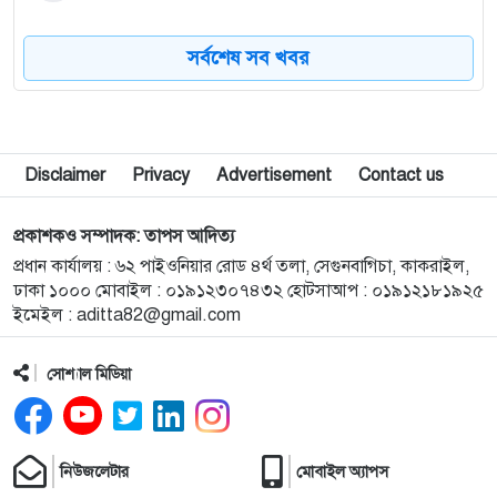
৮
২০৩০ বিশ্বকাপে ব্রাজিলের ভাগ্য বদলাতে পারেন যে ১০
সর্বশেষ সব খবর
তরুণ
৯
ভুলের জন্য ক্ষমা চাইলেন ইনফান্তিনো, থাকছেন ফিফা
সভাপতি হিসেবেই
Disclaimer
Privacy
Advertisement
Contact us
১০
নেইমারকে ‘অবাঞ্ছিত’ ঘোষণার প্রস্তাব নিয়ে যা হলো
প্রকাশকও সম্পাদক: তাপস আদিত্য
প্রধান কার্যালয় : ৬২ পাইওনিয়ার রোড ৪র্থ তলা, সেগুনবাগিচা, কাকরাইল,
ঢাকা ১০০০ মোবাইল : ০১৯১২৩০৭৪৩২ হোটসাআপ : ০১৯১২১৮১৯২৫
১১
নির্দিষ্ট কিছু মডেলের এসএসডির দাম বেড়েছে
ইমেইল :
aditta82@gmail.com
সোশ্যাল মিডিয়া
১২
সমুদ্রের গভীরেও প্লাস্টিক দূষণের থাবা
১৩
স্মার্টফোন কীভাবে ব্যবহারকারীর অবস্থান শনাক্ত করে
নিউজলেটার
মোবাইল অ্যাপস