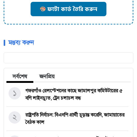
ফটো কার্ড তৈরি করুন
মন্তব্য করুন
সর্বশেষ
জনপ্রিয়
১
গফরগাঁও রেলস্টেশনের কাছে জামালপুর কমিউটারের ৫
বগি লাইনচ্যুত, ট্রেন চলাচল বন্ধ
২
রাষ্ট্রপতি নির্বাচন: বিএনপি প্রার্থী চূড়ান্ত করেনি, জামায়াতের
বৈঠক কাল