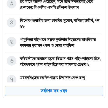
৩
ছয় মাসে অনেক খেয়েছেন, মনে হচ্ছে দলটাকেই খেয়ে
ফেলবেন: বিএনপির এমপি রফিকুল ইসলাম
৪
কিশোরগঞ্জবাসীর জন্য চাকরির সুযোগ, বাণিজ্য উত্তীর্ণ, পদ
৬৮
৫
পাকুন্দিয়া বাইপাসে সড়ক দুর্ঘটনায় নিহতদের মাগফিরাত
কামনায় কুরআন খতম ও দোয়া মাহফিল
৬
কটিয়াদীতে সারানো হলো তিতাস গ্যাস পাইপলাইনের ছিদ্র,
অবৈধভাবে গ্যাস লাইন ছিদ্র করা মামলায় গ্রেপ্তার ২
৭
ময়মনসিংহের চর বিনপাড়ায় টিকাদান কেন্দ্র চালু
সর্বশেষ সব খবর
৮
জুলাই যোদ্ধাদের সাথে নিয়ে আমরা আগামীর বাংলাদেশকে
এগিয়ে নিতে চাই: তথ্য প্রতিমন্ত্রী