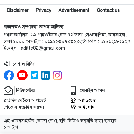
৯
মামলার ভয় দেখিয়ে হয়রানির অভিযোগে নান্দাইলে সংবাদ
Disclaimer
Privacy
Advertisement
Contact us
সম্মেলন
প্রকাশকও সম্পাদক: তাপস আদিত্য
১০
কেন্দুয়ায় শহীদ স্মৃতি বিদ্যাপীঠে মাদকবিরোধী আলোচনা
প্রধান কার্যালয় : ৬২ পাইওনিয়ার রোড ৪র্থ তলা, সেগুনবাগিচা, কাকরাইল,
সভা ও কুইজ প্রতিযোগিতা
ঢাকা ১০০০ মোবাইল : ০১৯১২৩০৭৪৩২ হোটসাআপ : ০১৯১২১৮১৯২৫
ইমেইল :
aditta82@gmail.com
১১
হালুয়াঘাট পৌরসভার উদ্যোগে বন্যার্তদের মাঝে ত্রাণ
বিতরণ
সোশ্যাল মিডিয়া
১২
মুক্তাগাছায় উপজেলা নির্বাহী অফিসার (ইউএনও) মহোদয়ের
নেতৃত্বে মোবাইল কোর্ট পরিচালনা
নিউজলেটার
মোবাইল অ্যাপস
প্রতিদিন মেইলে আপডেট
অ্যান্ড্রয়েড
১৩
শেখ হাসিনা ও আওয়ামী লীগ আধিপত্যবাদী শক্তির হাতের
পেতে সাবস্ক্রাইব করুন।
আইফোন
পুতুল: প্রিন্স
এই ওয়েবসাইটের কোনো লেখা, ছবি, ভিডিও অনুমতি ছাড়া ব্যবহার
১৪
ধর্ষণের বিচার কি সালিশে হয়? নীরবতার সংস্কৃতি ও
বেআইনি।
সমাজের বিপজ্জনক বাস্তবতা