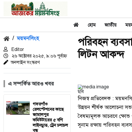
হোম
জাতীয়
ময়
/
ময়মনসিংহ
পরিবহন ব্যবসা
Editor
লিটন আকন্দ
২৬ অক্টোবর ২০২৫, ৯:০৬ পূর্বাহ্ন
অনলাইন সংস্করণ
এ সম্পর্কিত আরও খবর
ছবি
নিজস্ব প্রতিবেদক : ময়মনস
গফরগাঁও
উন্নয়ন শীর্ষক আলোচনা সভ
রেলস্টেশনের কাছে
জামালপুর
বৈষম্যমূলক আচরণে ক্ষোভ
কমিউটারের ৫ বগি
সুনাম রক্ষায় পরিবহন ব্যবসা
লাইনচ্যুত, ট্রেন চলাচল
বন্ধ