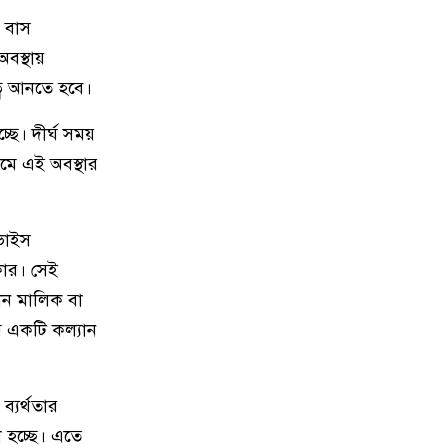
ন বাস
৯
মামলার ভয় দেখিয়ে হয়রানির
বস্থায়
অভিযোগে নান্দাইলে সংবাদ সম্মেলন
ত্ব আনতে হবে।
১০
কেন্দুয়ায় শহীদ স্মৃতি বিদ্যাপীঠে
চ্ছে। দীর্ঘ সময়
মাদকবিরোধী আলোচনা সভা ও কুইজ
যমে এই অবস্থার
প্রতিযোগিতা
১১
হালুয়াঘাট পৌরসভার উদ্যোগে
ভাইস
বন্যার্তদের মাঝে ত্রাণ বিতরণ
কার। সেই
োন মালিক বা
১২
মুক্তাগাছায় উপজেলা নির্বাহী অফিসার
ে একটি কল্যান
(ইউএনও) মহোদয়ের নেতৃত্বে মোবাইল
কোর্ট পরিচালনা
্যর্থতার
১৩
শেখ হাসিনা ও আওয়ামী লীগ
 হচ্ছে। এতে
আধিপত্যবাদী শক্তির হাতের পুতুল: