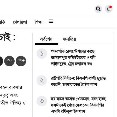
ুক্তি
খেলাধুলা
শিক্ষা
চাই :
সর্বশেষ
জনপ্রিয়
১
গফরগাঁও রেলস্টেশনের কাছে
জামালপুর কমিউটারের ৫ বগি
অ-
অ+
লাইনচ্যুত, ট্রেন চলাচল বন্ধ
২
রাষ্ট্রপতি নির্বাচন: বিএনপি প্রার্থী চূড়ান্ত
করেনি, জামায়াতের বৈঠক কাল
িবহন ব্যবসার
তৃত্ব এবং
৩
ছয় মাসে অনেক খেয়েছেন, মনে হচ্ছে
অতীত ঐতিহ্য ও
দলটাকেই খেয়ে ফেলবেন: বিএনপির
এমপি রফিকুল ইসলাম