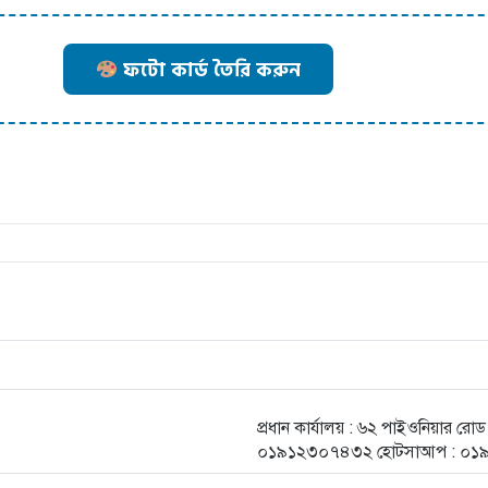
ফটো কার্ড তৈরি করুন
প্রধান কার্যালয় : ৬২ পাইওনিয়ার র
০১৯১২৩০৭৪৩২ হোটসাআপ : ০১