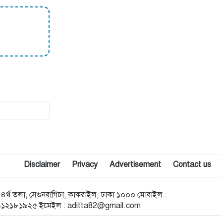
অবৈধ ভারতীয় ঔষধ জব্দ করা হয়েছে
১৯
নালিতাবাড়ীতে মাদকবিরোধী কমিটির
অভিযানে মাদক উদ্ধার, স্বস্তি ফিরছে
এলাকাবাসীর প্রাণে
২০
পূর্বধলায় জমি দখলকে কেন্দ্র করে
বৃদ্ধকে পিটিয়ে আহত : থানায় অভিযোগ
দায়ের
Disclaimer
Privacy
Advertisement
Contact us
োড ৪র্থ তলা, সেগুনবাগিচা, কাকরাইল, ঢাকা ১০০০ মোবাইল :
৯১২১৮১৯২৫ ইমেইল :
aditta82@gmail.com