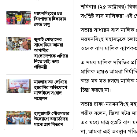
শনিবার (২৫ অক্টোবর) বি
ময়মনসিংহের চর
সংশ্লিষ্ট বাস মালিকরা এই 
বিনপাড়ায় টিকাদান
কেন্দ্র চালু
সভায় সাধারন বাস মালিক 
ময়মনসিংহ মহাসড়কে চলাচল
জুলাই যোদ্ধাদের
সাথে নিয়ে আমরা
অনেক বাস মালিক ব্যাপকভাবে 
আগামীর
বাংলাদেশকে এগিয়ে
নিতে চাই: তথ্য
এ সময় মালিক সমিতির প্রত
প্রতিমন্ত্রী
মালিক হয়েও আমরা নির্যাত
করে মন মত চলছে মালিক সম
মামলার ভয় দেখিয়ে
হয়রানির অভিযোগে
চিন্তা করছে না।
নান্দাইলে সংবাদ
সম্মেলন
সভায় ঢাকা-ময়মনসিংহ মহা
শরীফ বলেন, জিলা মটর মা
হালুয়াঘাট পৌরসভার
উদ্যোগে বন্যার্তদের
এর মধ্যে মাত্র ২৩টি বা
মাঝে ত্রাণ বিতরণ
না, আমরা এই অবস্থার পরিত