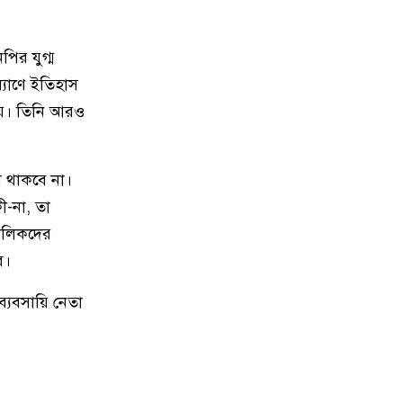
প্রিন্স
ির যুগ্ম
১৪
ধর্ষণের বিচার কি সালিশে হয়?
যাণে ইতিহাস
নীরবতার সংস্কৃতি ও সমাজের বিপজ্জনক
বাস্তবতা
নয়। তিনি আরও
১৫
নেত্রকোণা আদর্শ শিশু বিদ্যালয়ের
া থাকবে না।
শিক্ষক ও শিক্ষার্থীদের মাঝে গাছের চারা
বিতরণ
ী-না, তা
মালিকদের
১৬
শেরপুরের নকলা বাজার বণিক সমিতির
ব।
কমিটি গঠন
্যবসায়ি নেতা
১৭
শেরপুরে মোবাইল কোর্টে লক্ষাধিক টাকা
জরিমানা এবং নিষিদ্ধ জাল বিনষ্ট
১৮
শেরপুর সীমান্তে বিজিবি’র অভিযানে