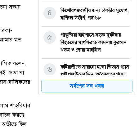
োচনা সভায়
৪
কিশোরগঞ্জবাসীর জন্য চাকরির সুযোগ,
বাণিজ্য উত্তীর্ণ, পদ ৬৮
ঢাকা-
৫
পাকুন্দিয়া বাইপাসে সড়ক দুর্ঘটনায়
ে আমার মত
নিহতদের মাগফিরাত কামনায় কুরআন
খতম ও দোয়া মাহফিল
মালিক বলেন,
৬
কটিয়াদীতে সারানো হলো তিতাস গ্যাস
েই। সভা না
পাইপলাইনের ছিদ্র, অবৈধভাবে গ্যাস
 বাস মালিকদের
লাইন ছিদ্র করা মামলায় গ্রেপ্তার ২
সর্বশেষ সব খবর
৭
ময়মনসিংহের চর বিনপাড়ায় টিকাদান
োলাম শাহরিয়ার
কেন্দ্র চালু
চলাচল করছে।
৮
জুলাই যোদ্ধাদের সাথে নিয়ে আমরা
া অতীতে ছিল
আগামীর বাংলাদেশকে এগিয়ে নিতে
চাই: তথ্য প্রতিমন্ত্রী