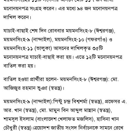
মনোনয়নপত্র সংগ্রহ করেন। এর মধ্যে ৯৪ জন মনোনয়নপত্র
দাখিল করেন।
যাচাই-বাছাই শেষ দিন রোববার ময়মনসিংহ-৮ (ঈশ্বরগঞ্জ),
ময়মনসিংহ-৯ (নান্দাইল), ময়মনসিংহ-১০ (গফরগাঁও) ও
ময়মনসিংহ-১১ (ভালুকা) আসনের দাখিলকৃত ৩৫টি
মনোনয়নপত্র যাচাই-বাছাই করা হয়। এতে ১২টি মনোনয়নপত্র
বাতিল করা হয়।
বাতিল হওয়া প্রার্থীরা হলেন- ময়মনসিংহ-৮ (ঈশ্বরগঞ্জ): মো.
আজিজুর রহমান ভুঞা (স্বতন্ত্র)।
ময়মনসিংহ-৯ (নান্দাইল):পিন্টু চন্দ্র বিশ্বশর্মা (স্বতন্ত্র), প্রফেসর এ.
আর. খান (স্বতন্ত্র), মো. মামুন বিন আব্দুল মান্নান (স্বতন্ত্র),
শামসুল ইসলাম (বাংলাদেশ খেলাফত মজলিস), হাসিনা খান
চৌধুরী (স্বতন্ত্র)।ত্রয়োদশ জাতীয় সংসদ নির্বাচনকে সামনে রেখে