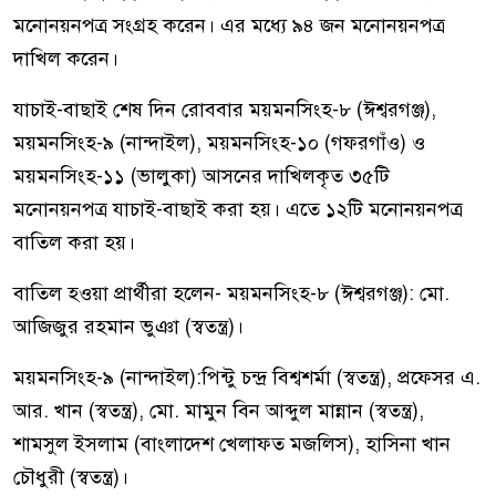
মনোনয়নপত্র সংগ্রহ করেন। এর মধ্যে ৯৪ জন মনোনয়নপত্র
দাখিল করেন।
যাচাই-বাছাই শেষ দিন রোববার ময়মনসিংহ-৮ (ঈশ্বরগঞ্জ),
ময়মনসিংহ-৯ (নান্দাইল), ময়মনসিংহ-১০ (গফরগাঁও) ও
ময়মনসিংহ-১১ (ভালুকা) আসনের দাখিলকৃত ৩৫টি
মনোনয়নপত্র যাচাই-বাছাই করা হয়। এতে ১২টি মনোনয়নপত্র
বাতিল করা হয়।
বাতিল হওয়া প্রার্থীরা হলেন- ময়মনসিংহ-৮ (ঈশ্বরগঞ্জ): মো.
আজিজুর রহমান ভুঞা (স্বতন্ত্র)।
ময়মনসিংহ-৯ (নান্দাইল):পিন্টু চন্দ্র বিশ্বশর্মা (স্বতন্ত্র), প্রফেসর এ.
আর. খান (স্বতন্ত্র), মো. মামুন বিন আব্দুল মান্নান (স্বতন্ত্র),
শামসুল ইসলাম (বাংলাদেশ খেলাফত মজলিস), হাসিনা খান
চৌধুরী (স্বতন্ত্র)।