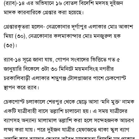
(র‌্যাব)-১৪ এর অভিযানে ১৬ বোতল বিদেশি মদসহ দুইজন
মাদক কারবারিকে গ্রেপ্তার করা হয়েছে।
গ্রেপ্তারকৃতরা হলেন- নেত্রকোনার দূর্গাপুর এলাকার মোঃ আকাশ
মিয়া (৩০), নেত্রকোনার কলমাকান্দার মোঃ মনজুরুল হক
(৩৫)।
র‌্যাব-১৪ সূত্রে জানা যায়, গোপন সংবাদের ভিত্তিতে গত ৫
জানুয়ারি বিকেলে ৩টা ৩০ মিনিটে ময়মনসিংহ নগরীর
চরকালিবাড়ী এলাকার শম্ভুগঞ্জ টোলপ্লাজার পাশে চেকপোস্ট
স্থাপন করে র‌্যাব।
চেকপোস্ট চলাকালে শেরপুর থেকে ছেড়ে আসা ‘মনি মুক্ত’ নামক
একটি যাত্রীবাহী বাসে তল্লাশি চালানো হয়। এ সময় যাত্রীদের
ব্যাগসহ অন্যান্য মালামাল তল্লাশি করা হলে সন্দেহজনক আচরণ
লক্ষ্য করা যায়। পরে দুইজন যাত্রীর হেফাজতে থাকা স্কুল ব্যাগ
তল্লাশি করে ব্যাগের ভেতরে অবৈধ মাদকদ্রব্য বিদেশি মদ থাকার