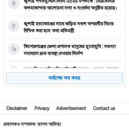
৪
জুলাই গণঅভ্যুত্থান দিবস-২০২৬ উপলক্ষে : নেত্রকোনার
কলমাকান্দায় আলোচনা সভা ও সংবর্ধনা অনুষ্ঠিত হয়েছে।
৫
জুলাই হত্যাকাণ্ডের সাথে জড়িত সকল অপরাধীর বিচার
নিশ্চিত করা হবে: তথ্য প্রতিমন্ত্রী
৬
কি‌শোরগঞ্জের জেলা প্রশাসক মানুষের মুখোমুখি : সমস্যা
সমাধানে দ্রুত ব্যবস্থা নেওয়ার নির্দেশ
৭
ময়মন‌সিং‌হে সক্রিয় ছিনতাইকারী চক্রের ৮ সদস্য গ্রেফতার
।। ডিবি ও থানা পুলিশের যৌথ অভিযান
সর্বশেষ সব খবর
৮
আবারো চালু হতে যাচ্ছে পূর্বধলা পৌরসভা দীর্ঘ প্রায় ১৫
বছর পর
Disclaimer
Privacy
Advertisement
Contact us
৯
এমপি​ হিসেবে সরোয়ার আলমগীরের দায়িত্ব পালনে বাধা
নেই : আপিল বিভাগ
প্রকাশকও সম্পাদক: তাপস আদিত্য