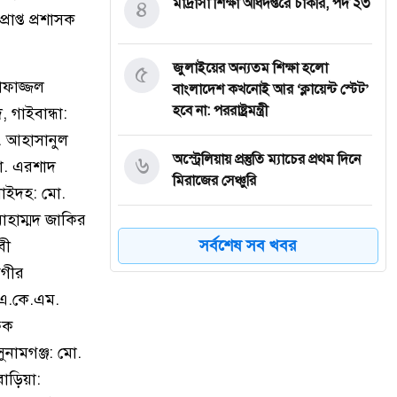
৪
মাদ্রাসা শিক্ষা অধিদপ্তরে চাকরি, পদ ২৩
াপ্ত প্রশাসক
৫
জুলাইয়ের অন্যতম শিক্ষা হলো
োফাজ্জল
বাংলাদেশ কখনোই আর ‘ক্লায়েন্ট স্টেট’
হবে না: পররাষ্ট্রমন্ত্রী
গাইবান্ধা:
ম. আহাসানুল
৬
অস্ট্রেলিয়ায় প্রস্তুতি ম্যাচের প্রথম দিনে
মো. এরশাদ
মিরাজের সেঞ্চুরি
নাইদহ: মো.
হাম্মদ জাকির
৭
মেসির রেকর্ড গড়া জোড়া গোলে
সর্বশেষ সব খবর
বী
মায়ামির দারুণ জয়
মগীর
 এ.কে.এম.
৮
২০৩০ বিশ্বকাপে ব্রাজিলের ভাগ্য
বদলাতে পারেন যে ১০ তরুণ
িক
ুনামগঞ্জ: মো.
৯
ভুলের জন্য ক্ষমা চাইলেন ইনফান্তিনো,
বাড়িয়া:
থাকছেন ফিফা সভাপতি হিসেবেই