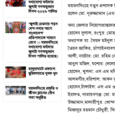
যথাযোগ্য মর্যাদায়
ময়মনসিংহে নতুন প্রশাসক 
জুলাই গণঅভ্যুত্থান
দিবস-২০২৬ পালিত
হলেন মো. নূরুজ্জামান (এড.
‘জুলাই চেতনায় গড়ব
অন্য জেলার নিয়োগপ্রাপ্তদ
দেশ-সবার আগে
হোসেন দুলাল, রংপুর: মোহ
বাংলাদেশ’
প্রতিপাদ্যকে সামনে
অধ্যাপক ডা. সৈয়দ মইনুল হ
রেখে ।। ময়মনসিংহে
যথাযোগ্য মর্যাদায়
তৈয়ব জাকির, চাঁপাইনবাবগঞ
জুলাই গণঅভ্যুত্থান
আলী, নাটোর: মো. রহিম নেও
দিবস পালিত হয়েছে।
আবুল মজিদ, যশোর: দেলোয়
হালুয়াঘাটে প্রকাশ্যে
হোসেন, খুলনা: এস এম মনির
ছুরিকাঘাতে যুবক খুন
আলমগীর,বরিশাল: আকন কুদ
হোসেন,টাঙ্গাইল: এস এম ওব
ময়মনসিংহে প্রকৃতি ও
জীবন ক্লাবের যৌথ
ইরাদত, নারায়ণগঞ্জ: মো. ম
সভা অনুষ্ঠিত
উজ্জামান,মাদারীপুর: খোন্
মিজানুর রহমান চৌধুরী, সি