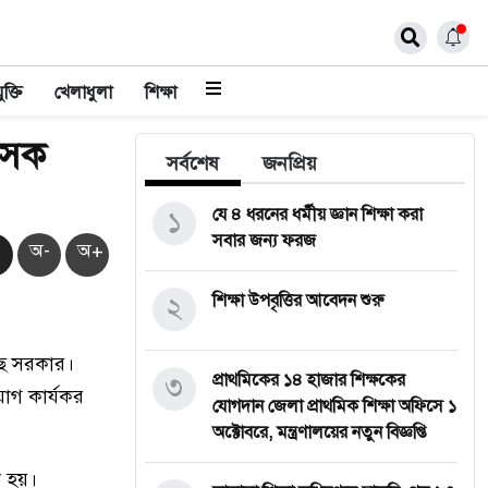
ুক্তি
খেলাধুলা
শিক্ষা
াসক
সর্বশেষ
জনপ্রিয়
১
যে ৪ ধরনের ধর্মীয় জ্ঞান শিক্ষা করা
সবার জন্য ফরজ
অ-
অ+
২
শিক্ষা উপবৃত্তির আবেদন শুরু
ছে সরকার।
৩
প্রাথমিকের ১৪ হাজার শিক্ষকের
িয়োগ কার্যকর
যোগদান জেলা প্রাথমিক শিক্ষা অফিসে ১
অক্টোবরে, মন্ত্রণালয়ের নতুন বিজ্ঞপ্তি
া হয়।