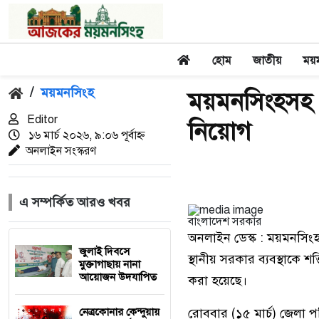
হোম
জাতীয়
ময়
/
ময়মনসিংহ
ময়মনসিংহসহ দ
Editor
নিয়োগ
১৬ মার্চ ২০২৬, ৯:০৬ পূর্বাহ্ন
অনলাইন সংস্করণ
এ সম্পর্কিত আরও খবর
বাংলাদেশ সরকার
অনলাইন ডেস্ক : ময়মনসিং
জুলাই দিবসে
স্থানীয় সরকার ব্যবস্থাকে শ
মুক্তাগাছায় নানা
আয়োজন উদযাপিত
করা হয়েছে।
রোববার (১৫ মার্চ) জেলা প
নেত্রকোনার কেন্দুয়ায়