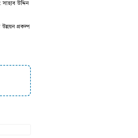
 সাহাব উদ্দিন
১০
নেইমারকে ‘অবাঞ্ছিত’ ঘোষণার প্রস্তাব
নিয়ে যা হলো
উন্নয়ন প্রকল্প
১১
নির্দিষ্ট কিছু মডেলের এসএসডির দাম
বেড়েছে
১২
সমুদ্রের গভীরেও প্লাস্টিক দূষণের থাবা
১৩
স্মার্টফোন কীভাবে ব্যবহারকারীর
অবস্থান শনাক্ত করে
১৪
বিশ্বের প্রথম ওয়েবসাইট চালু হয়েছিল
৬ আগস্ট, কে চালু করেছিলেন
১৫
এআই এজেন্টের সংখ্যা ছাড়িয়ে যাবে