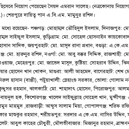
হিসেবে নিয়োগ পেয়েছেন সৈয়দ এমরান সালেহ। নেত্রকোনায় নিয়োগপ্র
)। শেরপুরে দায়িত্ব পান এ.বি.এম. মামুনুর রশিদ।
ের মধ্যে রয়েছেন- পঞ্চগড়: মোহাম্মদ তৌহিদুল ইসলাম, দিনাজপুর: ম
াম্মদ সাইফুল ইসলাম, কুড়িগ্রাম: মো. সোহেল হোসনাইন কায়কোবাদ, 
াসান সাদিক, জয়পুরহাট: মো. মাসুদ রানা প্রধান, বগুড়া: এ.কে.এ
্জ: মো. হারুনুর রশিদ, নওগাঁ: মো. আবু বক্কর সিদ্দিক, রাজশাহী: 
য়াজ, মেহেরপুর: মো. জাভেদ মাসুদ, কুষ্টিয়া: সোহরাব উদ্দিন, ঝি
ার হোসেন খান খোকন, মাগুরা: আলী আহমেদ, বাগেরহাট: শেখ মো
ুল হাসান (বাপ্পী), পটুয়াখালী: স্নেহাংশু সরকার, ভোলা: গোলাম ন
্দুসর রহমান, ঝালকাঠি: মো. শাহাদাৎ হোসেন, পিরোজপুর: আল
ায়দুল হক, কিশোরগঞ্জ: খালেদ সাইফুল্লাহ সোহেল খান, মুন্সীগঞ্জ:
ামুন মাহমুদ ,রাজবাড়ী: আব্দুস সালাম মিয়া, গোপালগঞ্জ: শরিফ রফ
দকার মাশুকুর রহমান, শরীয়তপুর: সরদার এ.কে.এম. নাসির উদ্দিন, স
লেট: আবুল কাহের চৌধুরী, মৌলভীবাজার: মিজানুর রহমান, ব্রাহ্মণ