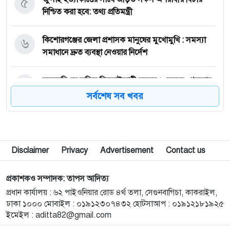
৫
নিশ্চিত করা হবে: তথ্য প্রতিমন্ত্রী
৬
কি‌শোরগঞ্জের জেলা প্রশাসক মানুষের মুখোমুখি : সমস্যা
সমাধানে দ্রুত ব্যবস্থা নেওয়ার নির্দেশ
৭
ময়মন‌সিং‌হে সক্রিয় ছিনতাইকারী চক্রের ৮ সদস্য গ্রেফতার
।। ডিবি ও থানা পুলিশের যৌথ অভিযান
সর্বশেষ সব খবর
৮
আবারো চালু হতে যাচ্ছে পূর্বধলা পৌরসভা দীর্ঘ প্রায় ১৫
বছর পর
Disclaimer
Privacy
Advertisement
Contact us
৯
এমপি​ হিসেবে সরোয়ার আলমগীরের দায়িত্ব পালনে বাধা
নেই : আপিল বিভাগ
প্রকাশকও সম্পাদক: তাপস আদিত্য
প্রধান কার্যালয় : ৬২ পাইওনিয়ার রোড ৪র্থ তলা, সেগুনবাগিচা, কাকরাইল,
১০
ক্ষুদ্র নৃ-গোষ্ঠীর জন্য ১০০ কোটি টাকার ফান্ড গঠন করলেন
ঢাকা ১০০০ মোবাইল : ০১৯১২৩০৭৪৩২ হোটসাআপ : ০১৯১২১৮১৯২৫
প্রধানমন্ত্রী
ইমেইল :
aditta82@gmail.com