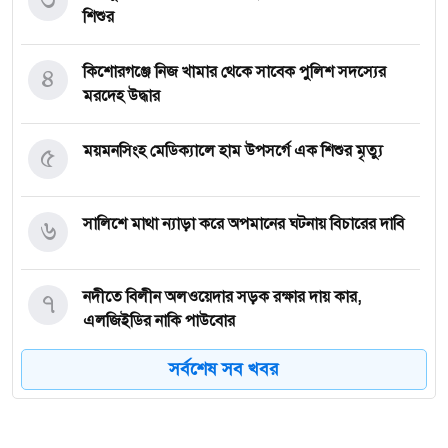
শিশুর
৪
কিশোরগঞ্জে নিজ খামার থেকে সাবেক পুলিশ সদস্যের
মরদেহ উদ্ধার
৫
ময়মনসিংহ মেডিক্যালে হাম উপসর্গে এক শিশুর মৃত্যু
৬
সালিশে মাথা ন্যাড়া করে অপমানের ঘটনায় বিচারের দাবি
৭
নদীতে বিলীন অলওয়েদার সড়ক রক্ষার দায় কার,
এলজিইডির নাকি পাউবোর
সর্বশেষ সব খবর
৮
একটি গ্রামে মাত্র দুটি পরিবার, ১০৭ একরে ১২ মানুষের
বসবাস