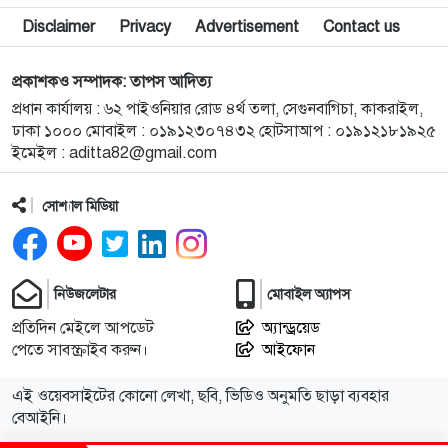
৯
শেরপুরে জেলা প্রশাসকের সহায়তায় আলুচাষির অস্ত্রোপচার
Disclaimer
Privacy
Advertisement
Contact us
১০
বাকৃবির গবেষণা আড়িয়াল বিলের কইসহ ৫ প্রজাতির মাছে
প্রকাশকও সম্পাদক: তাপস আদিত্য
মাইক্রোপ্লাস্টিকের উপস্থিতি
প্রধান কার্যালয় : ৬২ পাইওনিয়ার রোড ৪র্থ তলা, সেগুনবাগিচা, কাকরাইল,
ঢাকা ১০০০ মোবাইল : ০১৯১২৩০৭৪৩২ হোটসাআপ : ০১৯১২১৮১৯২৫
ইমেইল :
aditta82@gmail.com
১১
ট্রেনের ৫ বগি লাইনচ্যুত, ঢাকা-ময়মনসিংহ রুটে ট্রেন
চলাচল বন্ধ
সোশ্যাল মিডিয়া
১২
ময়মনসিংহে হত্যা মামলায় দুই আসামি গ্রেপ্তার
নিউজলেটার
মোবাইল অ্যাপস
১৩
ময়মনসিংহে চোরাচালানের কম্বলসহ ৪ জন গ্রেপ্তার
প্রতিদিন মেইলে আপডেট
অ্যান্ড্রয়েড
পেতে সাবস্ক্রাইব করুন।
আইফোন
১৪
নকলায় সিএনজি-ভটভটি সংঘর্ষে শিশুর মৃত্যু
এই ওয়েবসাইটের কোনো লেখা, ছবি, ভিডিও অনুমতি ছাড়া ব্যবহার
বেআইনি।