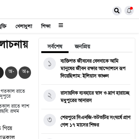
ুক্তি
খেলাধুলা
শিক্ষা
লোচনায়
সর্বশেষ
জনপ্রিয়
১
ব্যক্তিগত জীবনের বেদনাকে আমি
মানুষের জীবন রক্ষার আন্দোলনে রূপ
অ-
অ+
দিয়েছিলাম: ইলিয়াস কাঞ্চন
২
রাসায়নিক ব্যবহারে স্বাদ ও ঘ্রাণ হারাচ্ছে
মধুপুরের আনারস
গতকাল রাতে লাশ
ে
ছবি: প্রথম
৩
শেরপুরে সিএনজি-ভটভটির সংঘর্ষে প্রাণ
গেল ১৭ মাসের শিশুর
ে গিয়ে
ও গতকাল