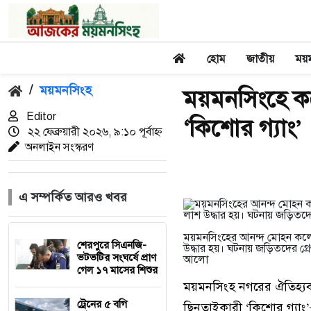
হোম
জাতীয়
ময়
/
ময়মনসিংহ
ময়মনসিংহে ক
Editor
‌‘কিশোর গ্যাং’
২২ ফেব্রুয়ারী ২০২৬, ৯:১০ পূর্বাহ্ন
অনলাইন সংস্করণ
এ সম্পর্কিত আরও খবর
ময়মনসিংহের আনন্দ মোহন কলেজে
শেরপুরে সিএনজি-
উদ্ধার হয়। ঘটনায় জড়িতদের গ্রেপ
ভটভটির সংঘর্ষে প্রাণ
আলো
গেল ১৭ মাসের শিশুর
ময়মনসিংহ নগরের ঐতিহ্যবাহী
ট্রেনের ৫ বগি
ছিনতাইকারী ‘কিশোর গ্যাং