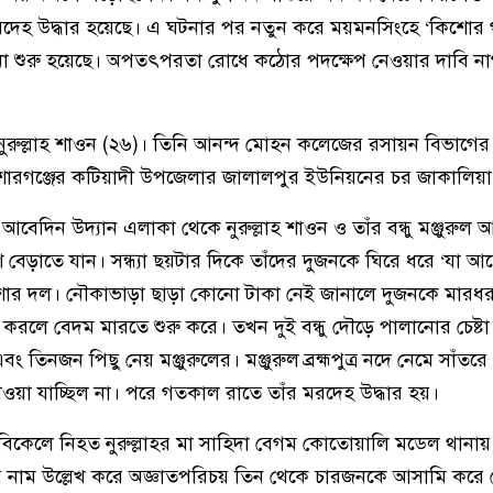
মরদেহ উদ্ধার হয়েছে। এ ঘটনার পর নতুন করে ময়মনসিংহে ‘কিশোর গ
শুরু হয়েছে। অপতৎপরতা রোধে কঠোর পদক্ষেপ নেওয়ার দাবি ন
াম নুরুল্লাহ শাওন (২৬)। তিনি আনন্দ মোহন কলেজের রসায়ন বিভাগের 
কিশোরগঞ্জের কটিয়াদী উপজেলার জালালপুর ইউনিয়নের চর জাকালিয়া গ
বেদিন উদ্যান এলাকা থেকে নুরুল্লাহ শাওন ও তাঁর বন্ধু মঞ্জুরুল 
াশে বেড়াতে যান। সন্ধ্যা ছয়টার দিকে তাঁদের দুজনকে ঘিরে ধরে ‘যা 
োর দল। নৌকাভাড়া ছাড়া কোনো টাকা নেই জানালে দুজনকে মারধ
বাদ করলে বেদম মারতে শুরু করে। তখন দুই বন্ধু দৌড়ে পালানোর চেষ্ট
 তিনজন পিছু নেয় মঞ্জুরুলের। মঞ্জুরুল ব্রহ্মপুত্র নদে নেমে সাঁতর
 পাওয়া যাচ্ছিল না। পরে গতকাল রাতে তাঁর মরদেহ উদ্ধার হয়।
বিকেলে নিহত নুরুল্লাহর মা সাহিদা বেগম কোতোয়ালি মডেল থানা
নাম উল্লেখ করে অজ্ঞাতপরিচয় তিন থেকে চারজনকে আসামি করে 