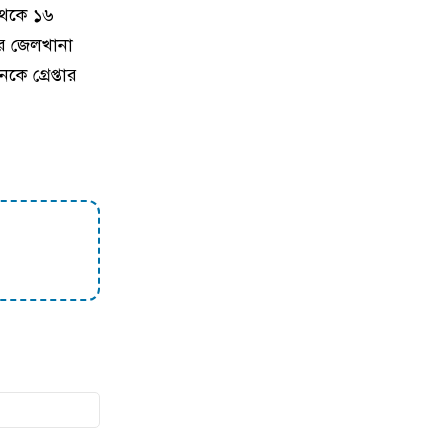
থেকে ১৬
১০
বাকৃবির গবেষণা আড়িয়াল বিলের
 চর জেলখানা
কইসহ ৫ প্রজাতির মাছে
ে গ্রেপ্তার
মাইক্রোপ্লাস্টিকের উপস্থিতি
১১
ট্রেনের ৫ বগি লাইনচ্যুত, ঢাকা-
ময়মনসিংহ রুটে ট্রেন চলাচল বন্ধ
১২
ময়মনসিংহে হত্যা মামলায় দুই আসামি
গ্রেপ্তার
১৩
ময়মনসিংহে চোরাচালানের কম্বলসহ ৪
জন গ্রেপ্তার
১৪
নকলায় সিএনজি-ভটভটি সংঘর্ষে শিশুর
মৃত্যু