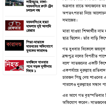
লাইনচ্যুত, ঢাকা-
শুক্রবার রাতে অন্যজনের 
ময়মনসিংহ রুটে ট্রেন
চলাচল বন্ধ
অপতৎপরতা নিয়ে আলোচনা 
সমাজের।
ময়মনসিংহে হত্যা
মামলায় দুই আসামি
গ্রেপ্তার
মারা যাওয়া শিক্ষার্থীর ন
ছাত্র ছিলেন। তাঁর বাড়ি 
পিতা-মাতাকে
মারধরের অভিযোগে
গত বুধবার বিকেলে জয়নুল আ
যুবকের কারাদণ্ড
ব্রহ্মপুত্র নদের বিপরীত প
মসজিদে যাওয়ার
বলে’ সাতজনের একটি কিশ
পথে সড়ক দুর্ঘটনায়
একপর্যায়ে নুরুল্লাহ প্রতি
নিহত ১
চারজন পিছু নেয় শাওনের এবং
পারলেও নুরুল্লাহর সন্ধান
এর আগে গত বৃহস্পতিবার 
অভিযোগ করেন। সাতজনের 