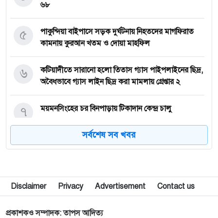
৬৮
৫
পাকুন্দিয়া বাইপাসে সড়ক দুর্ঘটনায় নিহতদের মাগফিরাত
কামনায় কুরআন খতম ও দোয়া মাহফিল
৬
কটিয়াদীতে সারানো হলো তিতাস গ্যাস পাইপলাইনের ছিদ্র,
অবৈধভাবে গ্যাস লাইন ছিদ্র করা মামলায় গ্রেপ্তার ২
৭
ময়মনসিংহের চর বিনপাড়ায় টিকাদান কেন্দ্র চালু
সর্বশেষ সব খবর
৮
জুলাই যোদ্ধাদের সাথে নিয়ে আমরা আগামীর বাংলাদেশকে
এগিয়ে নিতে চাই: তথ্য প্রতিমন্ত্রী
৯
মামলার ভয় দেখিয়ে হয়রানির অভিযোগে নান্দাইলে সংবাদ
Disclaimer
Privacy
Advertisement
Contact us
সম্মেলন
প্রকাশকও সম্পাদক: তাপস আদিত্য