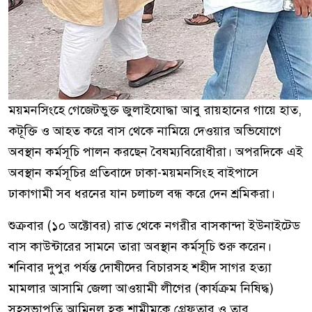
ময়মনসিংহে গেজেটভুক্ত জুলাইযোদ্ধা আবু রায়হানের গায়ে হাত,
কটূক্তি ও আহত করে বাস থেকে নামিয়ে দেওয়ার অভিযোগে
অবস্থান কর্মসূচি পালন করছেন বৈষম্যবিরোধীরা। অপরদিকে এই
অবস্থান কর্মসূচির প্রতিবাদে ঢাকা-ময়মনসিংহ বাইপাসে
ঢাকাগামী সব ধরনের যান চলাচল বন্ধ করে দেন শ্রমিকরা।
শুক্রবার (১০ অক্টোবর) রাত থেকে নগরীর বাসকান্দা ইউনাইটেড
বাস কাউন্টারের সামনে তারা অবস্থান কর্মসূচি শুরু করেন।
শনিবার দুপুর পর্যন্ত দোষীদের বিচারসহ শহীদ সাগর হত্যা
মামলার আসামি জেলা আওয়ামী লীগের (কার্যক্রম নিষিদ্ধ)
সহসভাপতি আমিনুল হক শামীমকে গ্রেফতার ও তার