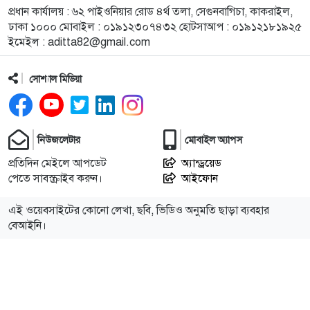
১০
কেন্দুয়ায় শহীদ স্মৃতি বিদ্যাপীঠে মাদকবিরোধী আলোচনা
প্রধান কার্যালয় : ৬২ পাইওনিয়ার রোড ৪র্থ তলা, সেগুনবাগিচা, কাকরাইল,
সভা ও কুইজ প্রতিযোগিতা
ঢাকা ১০০০ মোবাইল : ০১৯১২৩০৭৪৩২ হোটসাআপ : ০১৯১২১৮১৯২৫
ইমেইল :
aditta82@gmail.com
১১
হালুয়াঘাট পৌরসভার উদ্যোগে বন্যার্তদের মাঝে ত্রাণ
বিতরণ
সোশ্যাল মিডিয়া
১২
মুক্তাগাছায় উপজেলা নির্বাহী অফিসার (ইউএনও) মহোদয়ের
নেতৃত্বে মোবাইল কোর্ট পরিচালনা
নিউজলেটার
মোবাইল অ্যাপস
প্রতিদিন মেইলে আপডেট
অ্যান্ড্রয়েড
১৩
শেখ হাসিনা ও আওয়ামী লীগ আধিপত্যবাদী শক্তির হাতের
পেতে সাবস্ক্রাইব করুন।
আইফোন
পুতুল: প্রিন্স
এই ওয়েবসাইটের কোনো লেখা, ছবি, ভিডিও অনুমতি ছাড়া ব্যবহার
১৪
ধর্ষণের বিচার কি সালিশে হয়? নীরবতার সংস্কৃতি ও
বেআইনি।
সমাজের বিপজ্জনক বাস্তবতা
১৫
নেত্রকোণা আদর্শ শিশু বিদ্যালয়ের শিক্ষক ও শিক্ষার্থীদের
মাঝে গাছের চারা বিতরণ