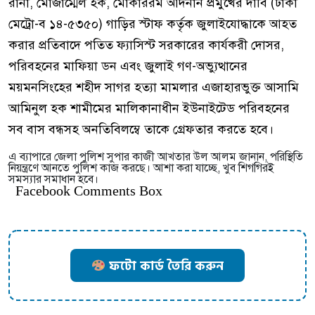
রানা, মোজাম্মেল হক, মোকাররম আদনান প্রমুখের দাবি (ঢাকা
মেট্রো-ব ১৪-৫৩৫০) গাড়ির স্টাফ কর্তৃক জুলাইযোদ্ধাকে আহত
করার প্রতিবাদে পতিত ফ্যাসিস্ট সরকারের কার্যকরী দোসর,
পরিবহনের মাফিয়া ডন এবং জুলাই গণ-অভ্যুত্থানের
ময়মনসিংহের শহীদ সাগর হত্যা মামলার এজাহারভুক্ত আসামি
আমিনুল হক শামীমের মালিকানাধীন ইউনাইটেড পরিবহনের
সব বাস বন্ধসহ অনতিবিলম্বে তাকে গ্রেফতার করতে হবে।
এ ব্যাপারে জেলা পুলিশ সুপার কাজী আখতার উল আলম জানান, পরিস্থিতি
নিয়ন্ত্রণে আনতে পুলিশ কাজ করছে। আশা করা যাচ্ছে, খুব শিগগিরই
সমস্যার সমাধান হবে।
Facebook Comments Box
ফটো কার্ড তৈরি করুন